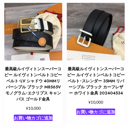
リ
バ
ー
シ
ブ
ル
2633536
ル
イ
ヴ
最高級ルイヴィトンスーパーコ
最高級ルイヴィトンスーパーコ
ィ
ピー ルイヴィトンベルトコピー
ピー ルイヴィトンベルトコピー
ト
ベルト･LV シャドウ 40MMリ
ベルト･スレンダー 35MM リバ
ン
バーシブル ブラック M8565V
ーシブル ブラック カーフレザ
モノグラム･エクリプス キャン
ー ホワイト金具 202404534
ベ
バス ゴールド金具
ル
¥
10,000
ト
¥
10,000
お買い物カゴに追加
コ
お買い物カゴに追加
ピ
ー