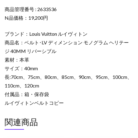
LV
デ
商品管理番号 : 2633536
ィ
N品価格：19,200円
メ
ン
ブランド：Louis Vuitton ルイヴィトン
シ
商品名：ベルト･LV ディメンション モノグラム ヘリテー
ョ
ジ 40MM リバーシブル
ン
素材：本革
モ
ノ
サイズ：40mm
グ
長:70cm、75cm、80cm、85cm、90cm、95cm、100cm、
ラ
110cm、120cm
ム
付属品：箱・保存袋
ヘ
ルイヴィトンベルトコピー
リ
テ
関連商品
ー
ジ
40MM