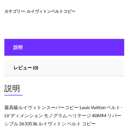
ル
カテゴリー:
ルイヴィトンベルトコピー
イ
ヴ
ィ
ト
ン
説明
ス
ー
パ
レビュー (0)
ー
コ
ピ
説明
ー
Louis
Vuitton
最高級ルイヴィトンスーパーコピー Louis Vuitton ベルト･
ベ
LV ディメンション モノグラム ヘリテージ 40MM リバー
ル
シブル 2633536 ルイヴィトン ベルト コピー
ト･