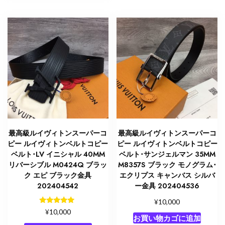
個
最高級ルイヴィトンスーパーコ
最高級ルイヴィトンスーパーコ
ピー ルイヴィトンベルトコピー
ピー ルイヴィトンベルトコピー
ベルト･LV イニシャル 40MM
ベルト･サンジェルマン 35MM
リバーシブル M0424Q ブラッ
M8357S ブラック モノグラム･
ク エピ ブラック金具
エクリプス キャンバス シルバ
202404542
ー金具 202404536
¥
10,000
5段階中
¥
10,000
5.00
お買い物カゴに追加
の評価