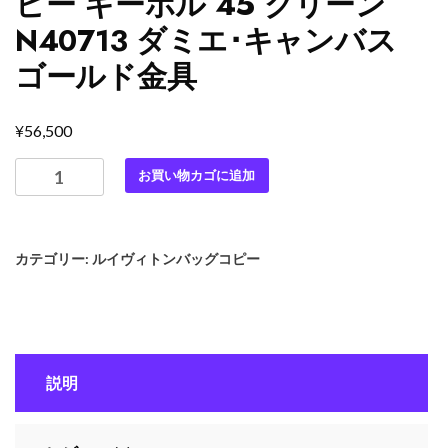
ピー キーポル 45 グリーン
N40713 ダミエ･キャンバス
ゴールド金具
¥
56,500
最
お買い物カゴに追加
高
級
ル
カテゴリー:
ルイヴィトンバッグコピー
イ
ヴ
ィ
ト
ン
説明
ス
ー
パ