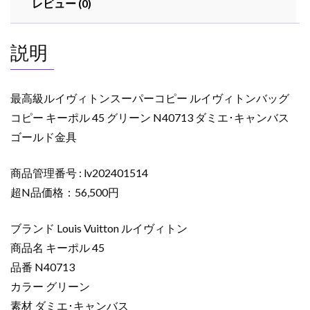
レビュー (0)
ー
コ
ピ
説明
ー
ル
イ
最高級ルイヴィトンスーパーコピー ルイヴィトンバッグ
ヴ
コピー キーポル 45 グリーン N40713 ダミエ･キャンバス
ィ
ゴールド金具
ト
ン
バ
商品管理番号 : lv202401514
ッ
超N品価格：56,500円
グ
コ
ブランド Louis Vuitton ルイヴィトン
ピ
商品名 キーポル 45
ー
品番 N40713
キ
カラー グリーン
ー
ポ
素材 ダミエ･キャンバス