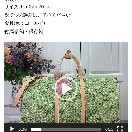
ル
サイズ 45 x 27 x 20 cm
45
※多少の誤差はご了承ください。
グ
金具(色：ゴールド)
リ
付属品 箱・保存袋
ー
ン
動
N40713
画
ダ
プ
ミ
レ
エ･
ー
キ
ヤ
ャ
ー
ン
バ
ス
ゴ
ー
ル
00:00
00:22