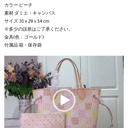
カラー ピーチ
ヴ
ァ
素材 ダミエ・キャンバス
ー
サイズ 31 x 28 x 14 cm
フ
※多少の誤差はご了承ください。
ル
金具(色：ゴールド)
MM
付属品 箱・保存袋
ピ
ー
動
チ
画
N40668
プ
ダ
レ
ミ
ー
エ・
ヤ
キ
ー
ャ
ン
バ
ス