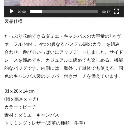
ゴ
ー
00:00
00:17
ル
製品仕様
ド
金
具
たっぷり収納できるダミエ・キャンバスの大容量の｢ネヴ
個
ァーフル MM｣。4つの異なるパステル調のカラーを組み
合わせ、遊び心いっぱいにアップデートしました。サイド
レースを締めても、カジュアルに緩めても楽しめる、機能
的なバッグです。内側には、取外して単体でも使える、同
色のキャンバス製のジッパー付きポーチを備えています。
31 x 28 x 14 cm
(幅 x 高さ x マチ)
カラー：ピーチ
素材：ダミエ・キャンバス
トリミング：レザー(皮革の種類：牛革)