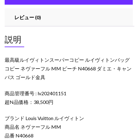
ー
パ
レビュー (0)
ー
コ
ピ
説明
ー
ル
イ
最高級ルイヴィトンスーパーコピー ルイヴィトンバッグ
ヴ
コピー ネヴァーフル MM ピーチ N40668 ダミエ・キャン
ィ
バス ゴールド金具
ト
ン
バ
商品管理番号 : lv202401151
ッ
超N品価格：38,500円
グ
コ
ブランド Louis Vuitton ルイヴィトン
ピ
商品名 ネヴァーフル MM
ー
品番 N40668
ネ