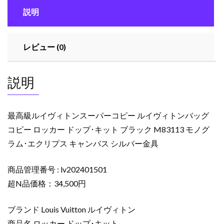
ン
説明
ス
ー
パ
レビュー (0)
ー
コ
ピ
説明
ー
ル
イ
最高級ルイヴィトンスーパーコピー ルイヴィトンバッグ
ヴ
コピー ロッカー ドップ･キット ブラック M83113 モノグ
ィ
ラム･エクリプス キャンバス シルバー金具
ト
ン
バ
商品管理番号 : lv202401501
ッ
超N品価格：34,500円
グ
コ
ブランド Louis Vuitton ルイヴィトン
ピ
商品名 ロッカー ドップ･キット