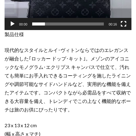
ラ
ム･
エ
00:00
00:16
ク
製品仕様
リ
プ
ス
現代的なスタイルとルイ･ヴィトンならではのエレガンス
キ
が融合した｢ロッカー ドップ･キット｣。メゾンのアイコニ
ャ
ックなモノグラム･エクリプス キャンバスで仕立て、汚れ
ン
ても簡単にお手入れできるコーティングを施したライニン
バ
グや調節可能なサイドハンドルなど、実用的な機能を備え
ス
たアイテムです。コンパクトながら必需品をすべて収納で
シ
ル
きる大容量を備え、トレンディでこの上なく機能的なポー
バ
チは旅のお供にぴったりです。
ー
金
23 x 13 x 12 cm
具
(幅 x 高さ x マチ)