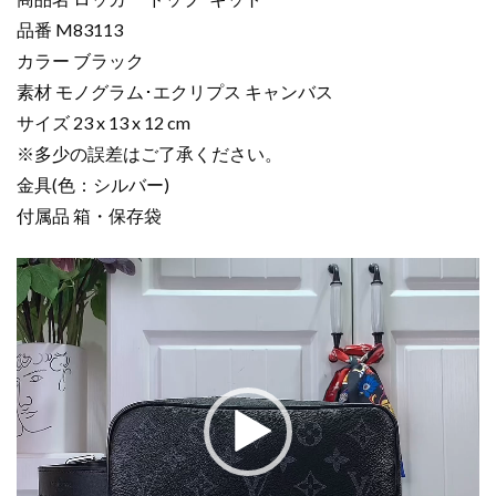
ー
品番 M83113
ロ
カラー ブラック
ッ
カ
素材 モノグラム･エクリプス キャンバス
ー
サイズ 23 x 13 x 12 cm
ド
※多少の誤差はご了承ください。
ッ
金具(色：シルバー)
プ･
付属品 箱・保存袋
キ
ッ
動
ト
画
ブ
プ
ラ
レ
ッ
ー
ク
ヤ
M83113
ー
モ
ノ
グ