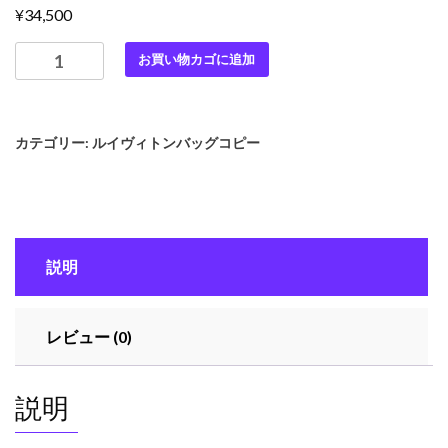
¥
34,500
最
お買い物カゴに追加
高
級
ル
カテゴリー:
ルイヴィトンバッグコピー
イ
ヴ
ィ
ト
ン
説明
ス
ー
パ
レビュー (0)
ー
コ
ピ
説明
ー
ル