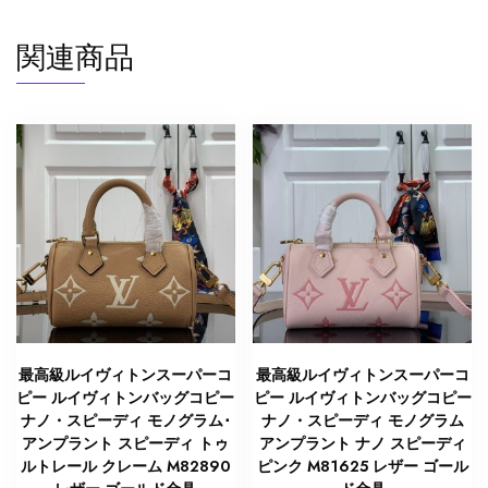
イ
関連商品
ラ
ッ
ク
M81626
エ
ン
ボ
ス
加
工
し
た
グ
最高級ルイヴィトンスーパーコ
最高級ルイヴィトンスーパーコ
レ
ピー ルイヴィトンバッグコピー
ピー ルイヴィトンバッグコピー
イ
ナノ・スピーディ モノグラム･
ナノ・スピーディ モノグラム
ン
アンプラント スピーディ トゥ
アンプラント ナノ スピーディ
ルトレール クレーム M82890
ピンク M81625 レザー ゴール
レ