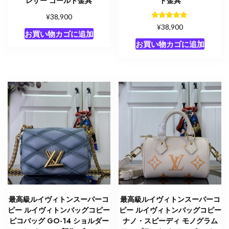
レザー ゴールド金具
ド金具
ザ
ー
¥
38,900
5段階中
¥
ゴ
38,900
5.00
お買い物カゴに追加
ー
の評価
お買い物カゴに追加
ル
ド
金
具
個
最高級ルイヴィトンスーパーコ
最高級ルイヴィトンスーパーコ
ピー ルイヴィトンバッグコピー
ピー ルイヴィトンバッグコピー
ピコバッグ GO-14 ショルダー
ナノ・スピーディ モノグラム