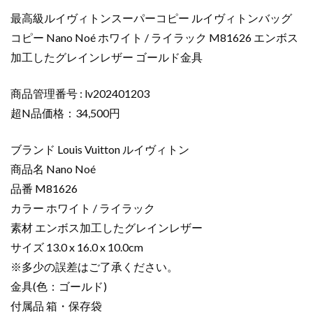
イ
最高級ルイヴィトンスーパーコピー ルイヴィトンバッグ
ヴ
コピー Nano Noé ホワイト / ライラック M81626 エンボス
ィ
加工したグレインレザー ゴールド金具
ト
ン
バ
商品管理番号 : lv202401203
ッ
超N品価格：34,500円
グ
コ
ブランド Louis Vuitton ルイヴィトン
ピ
商品名 Nano Noé
ー
品番 M81626
Nano
カラー ホワイト / ライラック
Noé
ホ
素材 エンボス加工したグレインレザー
ワ
サイズ 13.0 x 16.0 x 10.0cm
イ
※多少の誤差はご了承ください。
ト
金具(色：ゴールド)
/
付属品 箱・保存袋
ラ