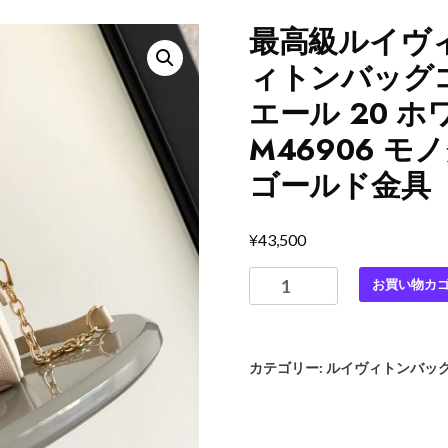
最高級ルイヴ
ィトンバッグ
エール 20 ホ
M46906 
ゴールド金具
¥
43,500
最
お買い物カ
高
級
ル
カテゴリー:
ルイヴィトンバッ
イ
ヴ
ィ
ト