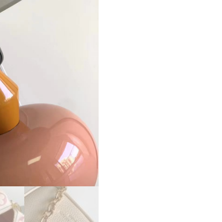
ン
ス
ー
パ
ー
コ
ピ
ー
ル
イ
ヴ
ィ
ト
ン
バ
ッ
グ
コ