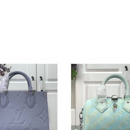
ン
ト
レ
ザ
ー
ゴ
ー
ル
ド
金
具
個