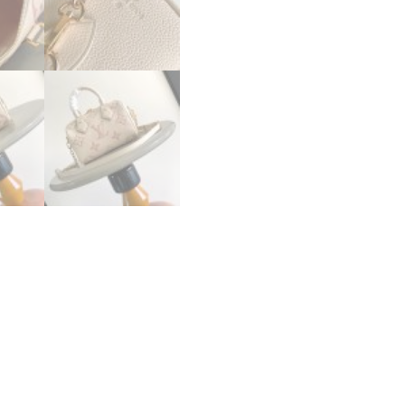
ピ
ー
ス
ピ
ー
デ
ィ･
バ
ン
ド
リ
エ
ー
ル
20
ホ
ワ
イ
ト