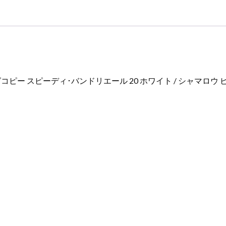
/
シ
ャ
マ
ロ
ウ
ピ
 スピーディ･バンドリエール 20 ホワイト / シャマロウ ピン
ン
ク
M46906
モ
ノ
グ
ラ
ム･
ア
ン
プ
ラ