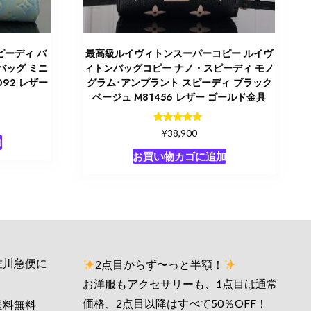
ピーディ バ
最高級ルイヴィトンスーパーコピー ルイヴ
バッグ ミニ
ィトンバッグコピー ナノ・スピーディ モノ
92 レザー
グラム･アンプラント スピーディ ブラック
ベージュ M81456 レザー ゴールド金具
5段階中
¥
38,900
5.00
加
の評価
お買い物カゴに追加
佐川急便に
2点目からず〜っと半額！
お洋服もアクセサリーも、1点目は通常
価格、2点目以降はすべて50％OFF！
送料無料