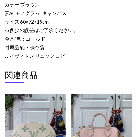
カラー ブラウン
ュ
素材 モノグラム･キャンバス
ッ
ク・
サイズ 60×72×19cm
デ
※多少の誤差はご了承ください。
イ
金具(色：ゴールド)
パ
付属品 箱・保存袋
ッ
ルイヴィトン リュック コピー
ク
ブ
関連商品
ラ
ウ
ン
M44658
モ
ノ
グ
ラ
ム･