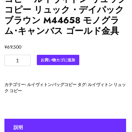
コピー リュック・デイパック
ブラウン M44658 モノグラ
ム･キャンバス ゴールド金具
¥
69,500
最
お買い物カゴに追加
高
級
ル
カテゴリー:
ルイヴィトンバッグコピー
タグ:
ルイヴィトン リュッ
イ
ク コピー
ヴ
ィ
ト
ン
ス
説明
ー