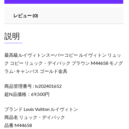
パ
ー
レビュー (0)
コ
ピ
ー
説明
ル
イ
ヴ
最高級ルイヴィトンスーパーコピー ルイヴィトン リュッ
ィ
ク コピー リュック・デイパック ブラウン M44658 モノグ
ト
ラム･キャンバス ゴールド金具
ン
リ
商品管理番号 : lv202401652
ュ
ッ
超N品価格：69,500円
ク
コ
ブランド Louis Vuitton ルイヴィトン
ピ
商品名 リュック・デイパック
ー
品番 M44658
リ