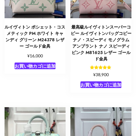
キ
ャ
ン
バ
ルイヴィトン ポシェット・コス
最高級ルイヴィトンスーパーコ
ス
メティック PM ホワイト キャ
ピー ルイヴィトンバッグコピー
ゴ
ンディ グリーン M24378 レザ
ナノ・スピーディ モノグラム
ー
ー ゴールド金具
アンプラント ナノ スピーディ
ピンク M81625 レザー ゴール
ル
¥
16,000
ド金具
ド
お買い物カゴに追加
金
5段階中
具
¥
38,900
5.00
個
の評価
お買い物カゴに追加