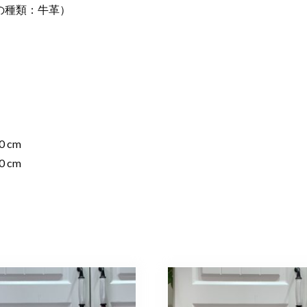
の種類：牛革）
 cm
 cm