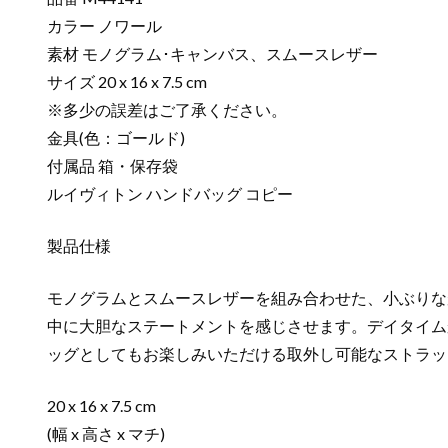
カラー ノワール
素材 モノグラム･キャンバス、スムースレザー
サイズ 20 x 16 x 7.5 cm
※多少の誤差はご了承ください。
金具(色：ゴールド)
付属品 箱・保存袋
ルイヴィトン ハンドバッグ コピー
製品仕様
モノグラムとスムースレザーを組み合わせた、小ぶりな
中に大胆なステートメントを感じさせます。デイタイム
ッグとしてもお楽しみいただける取外し可能なストラッ
20 x 16 x 7.5 cm
(幅 x 高さ x マチ)