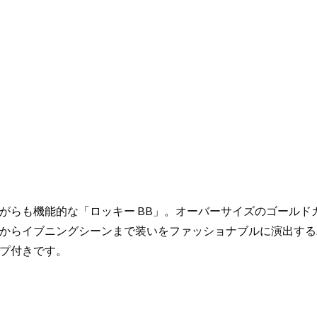
キ
ャ
ン
バ
ス、
ス
ム
ー
ス
レ
ザ
ー
ゴ
がらも機能的な「ロッキー BB」。オーバーサイズのゴールド
ー
からイブニングシーンまで装いをファッショナブルに演出する
ル
プ付きです。
ド
金
具
個