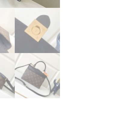
ス
ー
パ
ー
コ
ピ
ー
ル
イ
ヴ
ィ
ト
ン
ハ
ン
ド
バ
ッ
グ