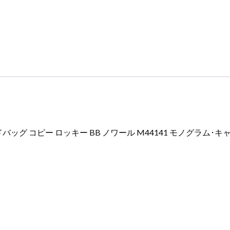
コ
ピ
ー
ロ
ッ
キ
ー
BB
ノ
ワ
ッグ コピー ロッキー BB ノワール M44141 モノグラム･
ー
ル
M44141
モ
ノ
グ
ラ
ム･