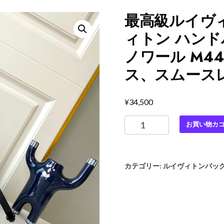
最高級ルイヴ
ィトン ハンド
ノワール M4
ス、スムース
¥
34,500
最
お買い物カ
高
級
ル
カテゴリー:
ルイヴィトンバッ
イ
ヴ
ィ
ト
ン