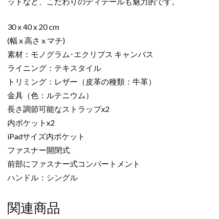
ットなど、こだわりのディテールも魅力的です。
リ
プ
ス
30 x 40 x 20 cm
キ
(幅 x 高さ x マチ)
ャ
素材：モノグラム･エクリプス キャンバス
ン
ライニング：テキスタイル
バ
トリミング：レザー（皮革の種類：牛革）
ス
金具（色：ルテニウム）
ゴ
ー
長さ調節可能なストラップx2
ル
内ポケットx2
ド
iPadサイズ内ポケット
金
ファスナー開閉式
具
前部にファスナー式コンパートメント
個
ハンドル：シングル
関連商品