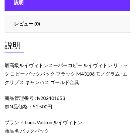
説明
ー
パ
ー
レビュー (0)
コ
ピ
ー
説明
ル
イ
ヴ
最高級ルイヴィトンスーパーコピー ルイヴィトン リュッ
ィ
ク コピー バックパック ブラック M43186 モノグラム･エ
ト
クリプス キャンバス ゴールド金具
ン
リ
商品管理番号 : lv202401653
ュ
ッ
超N品価格：51,500円
ク
コ
ブランド Louis Vuitton ルイヴィトン
ピ
商品名 バックパック
ー