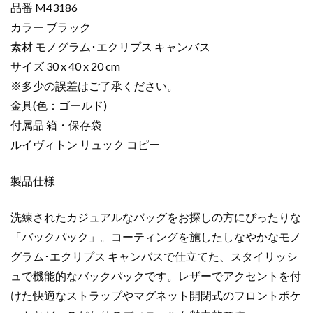
品番 M43186
バ
カラー ブラック
ッ
素材 モノグラム･エクリプス キャンバス
ク
パ
サイズ 30 x 40 x 20 cm
ッ
※多少の誤差はご了承ください。
ク
金具(色：ゴールド)
ブ
付属品 箱・保存袋
ラ
ルイヴィトン リュック コピー
ッ
ク
製品仕様
M43186
モ
ノ
洗練されたカジュアルなバッグをお探しの方にぴったりな
グ
「バックパック」。コーティングを施したしなやかなモノ
ラ
グラム･エクリプス キャンバスで仕立てた、スタイリッシ
ム･
ュで機能的なバックパックです。レザーでアクセントを付
エ
けた快適なストラップやマグネット開閉式のフロントポケ
ク