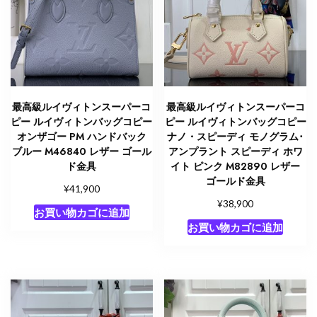
ニ
ム
M27604
ル
イ
ヴ
ィ
最高級ルイヴィトンスーパーコ
最高級ルイヴィトンスーパーコ
ト
ピー ルイヴィトンバッグコピー
ピー ルイヴィトンバッグコピー
ン
オンザゴー PM ハンドバック
ナノ・スピーディ モノグラム･
ブルー M46840 レザー ゴール
アンプラント スピーディ ホワ
ミ
ド金具
イト ピンク M82890 レザー
ニ
ゴールド金具
バ
¥
41,900
¥
ッ
38,900
お買い物カゴに追加
グ
お買い物カゴに追加
新
作
個