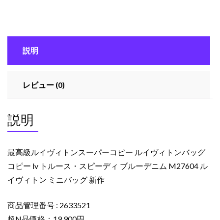
ヴ
ィ
ト
ン
説明
ス
ー
パ
レビュー (0)
ー
コ
ピ
説明
ー
ル
イ
最高級ルイヴィトンスーパーコピー ルイヴィトンバッグ
ヴ
コピー lv トルース・スピーディ ブルーデニム M27604 ル
ィ
イヴィトン ミニバッグ 新作
ト
ン
バ
商品管理番号 : 2633521
ッ
超N品価格：19,900円