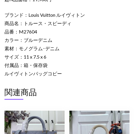
グ
コ
ブランド：Louis Vuitton ルイヴィトン
ピ
商品名：トルース・スピーディ
ー
品番：M27604
lv
カラー：ブルーデニム
ト
ル
素材：モノグラム･デニム
ー
サイズ：11 x 7.5 x 6
ス・
付属品：箱・保存袋
ス
ルイヴィトンバッグコピー
ピ
ー
関連商品
デ
ィ
ブ
ル
ー
デ