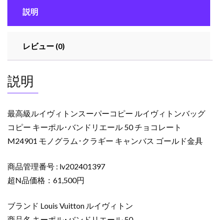
ン
説明
ス
ー
パ
レビュー (0)
ー
コ
ピ
説明
ー
ル
イ
最高級ルイヴィトンスーパーコピー ルイヴィトンバッグ
ヴ
コピー キーポル･バンドリエール 50 チョコレート
ィ
M24901 モノグラム･クラギー キャンバス ゴールド金具
ト
ン
バ
商品管理番号 : lv202401397
ッ
超N品価格：61,500円
グ
コ
ブランド Louis Vuitton ルイヴィトン
ピ
商品名 キーポル･バンドリエール 50