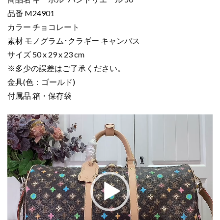
ー
品番 M24901
キ
カラー チョコレート
ー
ポ
素材 モノグラム･クラギー キャンバス
ル･
サイズ 50 x 29 x 23 cm
バ
※多少の誤差はご了承ください。
ン
金具(色：ゴールド)
ド
付属品 箱・保存袋
リ
エ
動
ー
画
ル
プ
50
レ
チ
ー
ョ
ヤ
コ
ー
レ
ー
ト