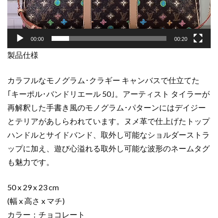
M24901
モ
ノ
00:00
00:20
グ
製品仕様
ラ
ム･
ク
カラフルなモノグラム･クラギー キャンバスで仕立てた
ラ
｢キーポル･バンドリエール 50｣。アーティスト タイラーが
ギ
再解釈した手書き風のモノグラム･パターンにはデイジー
ー
とテリアがあしらわれています。ヌメ革で仕上げたトップ
キ
ハンドルとサイドバンド、取外し可能なショルダーストラ
ャ
ップに加え、遊び心溢れる取外し可能な波形のネームタグ
ン
バ
も魅力です。
ス
ゴ
50 x 29 x 23 cm
ー
(幅 x 高さ x マチ)
ル
カラー：チョコレート