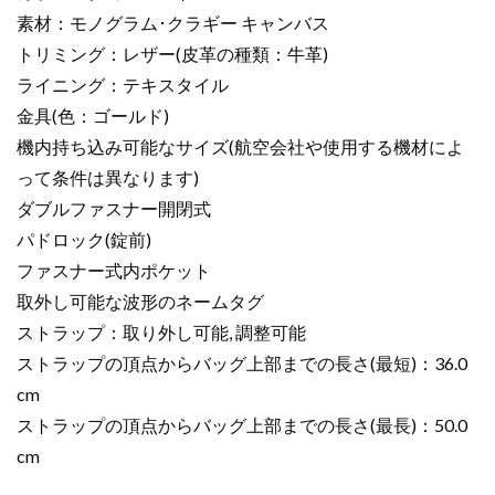
ド
素材：モノグラム･クラギー キャンバス
金
トリミング：レザー(皮革の種類：牛革)
具
個
ライニング：テキスタイル
金具(色：ゴールド)
機内持ち込み可能なサイズ(航空会社や使用する機材によ
って条件は異なります)
ダブルファスナー開閉式
パドロック(錠前)
ファスナー式内ポケット
取外し可能な波形のネームタグ
ストラップ：取り外し可能, 調整可能
ストラップの頂点からバッグ上部までの長さ(最短)：36.0
cm
ストラップの頂点からバッグ上部までの長さ(最長)：50.0
cm