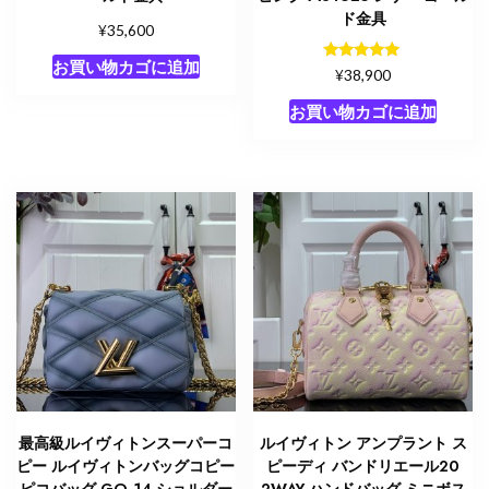
ド金具
¥
35,600
お買い物カゴに追加
5段階中
¥
38,900
5.00
の評価
お買い物カゴに追加
最高級ルイヴィトンスーパーコ
ルイヴィトン アンプラント ス
ピー ルイヴィトンバッグコピー
ピーディ バンドリエール20
ピコバッグ GO-14 ショルダー
2WAY ハンドバッグ ミニボス