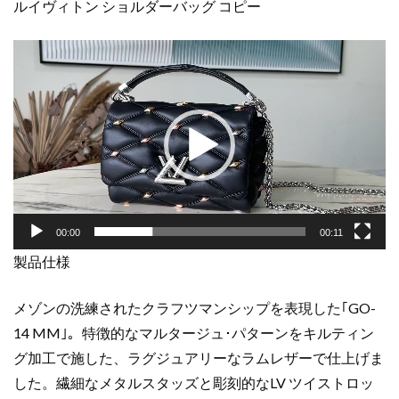
ルイヴィトン ショルダーバッグ コピー
ッ
ク
動
M24151
画
ラ
プ
ム
レ
レ
ー
ザ
ヤ
ー
ー
シ
ル
バ
00:00
00:11
ー
製品仕様
金
具
個
メゾンの洗練されたクラフツマンシップを表現した｢GO-
14 MM｣。特徴的なマルタージュ･パターンをキルティン
グ加工で施した、ラグジュアリーなラムレザーで仕上げま
した。繊細なメタルスタッズと彫刻的なLV ツイストロッ