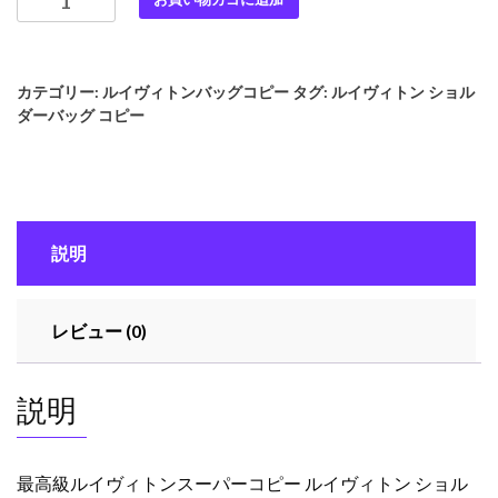
高
級
ル
カテゴリー:
ルイヴィトンバッグコピー
タグ:
ルイヴィトン ショル
イ
ダーバッグ コピー
ヴ
ィ
ト
ン
ス
説明
ー
パ
ー
レビュー (0)
コ
ピ
ー
説明
ル
イ
ヴ
最高級ルイヴィトンスーパーコピー ルイヴィトン ショル