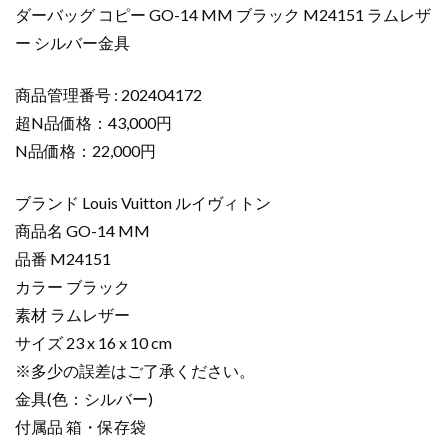
ィ
ダーバッグ コピー GO-14 MM ブラック M24151 ラムレザ
ト
ー シルバー金具
ン
シ
商品管理番号 : 202404172
ョ
ル
超N品価格：43,000円
ダ
N品価格：22,000円
ー
バ
ブランド Louis Vuitton ルイヴィトン
ッ
商品名 GO-14 MM
グ
品番 M24151
コ
カラー ブラック
ピ
ー
素材 ラムレザー
GO-
サイズ 23 x 16 x 10 cm
14
※多少の誤差はご了承ください。
MM
金具(色：シルバー)
ブ
付属品 箱・保存袋
ラ