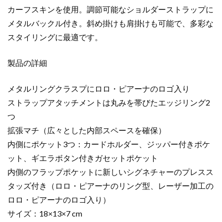
ー
カーフスキンを使用。調節可能なショルダーストラップに
(W000)
メタルバックル付き。斜め掛けも肩掛けも可能で、多彩な
FAO1144
カ
スタイリングに最適です。
ー
フ
製品の詳細
ス
キ
メタルリングクラスプにロロ・ピアーナのロゴ入り
ン
ストラップアタッチメントは丸みを帯びたエッジリング2
ゴ
つ
ー
拡張マチ（広々とした内部スペースを確保）
ル
ド
内側にポケット3つ：カードホルダー、ジッパー付きポケ
金
ット、ギエラボタン付きガセットポケット
具
内側のフラップポケットに新しいシグネチャーのプレスス
個
タッズ付き（ロロ・ピアーナのリング型、レーザー加工の
ロロ・ピアーナのロゴ入り）
サイズ：18×13×7 cm