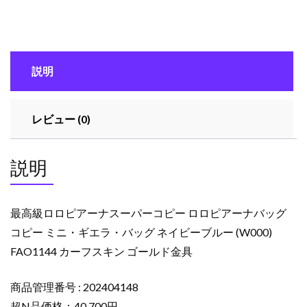
ピ
ア
ー
ナ
説明
ス
ー
パ
レビュー (0)
ー
コ
ピ
説明
ー
ロ
ロ
最高級ロロピアーナスーパーコピー ロロピアーナバッグ
ピ
コピー ミニ・ギエラ・バッグ ネイビーブルー (W000)
ア
FAO1144 カーフスキン ゴールド金具
ー
ナ
バ
商品管理番号 : 202404148
ッ
超N品価格：40,700円