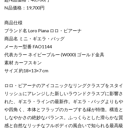
グ
N品価格：19,700円
コ
ピ
商品仕様
ー
ブランド名 Loro Piana ロロ・ピアーナ
ミ
商品名 ミニ・ギエラ・バッグ
ニ・
ギ
メーカー型番 FAO1144
エ
代表カラー ネイビーブルー (W000) ゴールド金具
ラ・
素材 カーフスキン
バ
サイズ 約18×13×7 cm
ッ
グ
ロロ・ピアーナのアイコニックなリングクラスプをスタイ
ネ
リッシュにアレンジした新しいラウンドクラスプに影響さ
イ
ビ
れた、ギエラ・ラインの最新作。ギエラ・バッグよりもや
ー
や四角く、本体とフラップのカーブする縁が特徴。構造と
ブ
しなやかさの絶妙なバランス。ふっくらとした滑らかな質
ル
感と自然なリッチなフルボディの風合いで知られる最高級