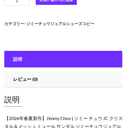
年
春
夏
カテゴリー:
ジミーチュウジュアルシューズコピー
新
作】
Jimmy
Choo
|
説明
ジ
ミ
ー
レビュー (0)
チ
ュ
ウ
説明
JC
ク
リ
【2026年春夏新作】Jimmy Choo | ジミー チュウ JC クリス
ス
タル＆メッシュ ミュール サンダル ジミーチュウジュアル