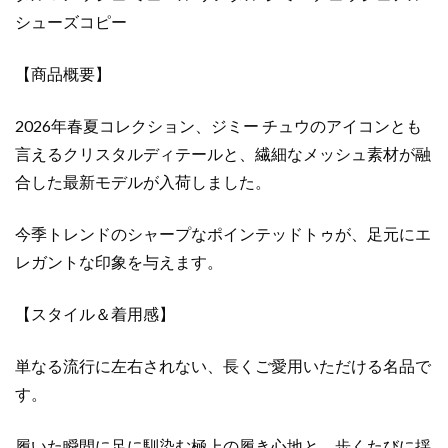
タ
シューズコピー
ル
＆
メ
【商品概要】
ッ
シ
2026年春夏コレクション、ジミー チュウのアイコンとも
ュ
言えるクリスタルディテールと、繊細なメッシュ素材が融
ミ
合した最新モデルが入荷しました。
ュ
ー
今季トレンドのシャープなポインテッドトゥが、足元にエ
ル
レガントな印象を与えます。
サ
ン
ダ
【スタイル＆着用感】
ル
ジ
単なる流行に左右されない、長くご愛用いただける名品で
ミ
す。
ー
チ
履いた瞬間に足に馴染む極上の履き心地と、歩くたびに揺