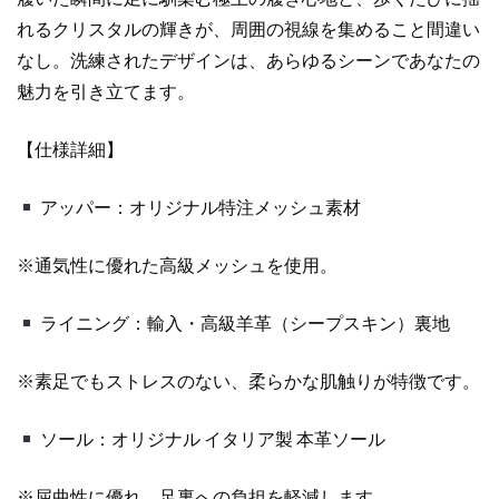
ュ
れるクリスタルの輝きが、周囲の視線を集めること間違い
ウ
なし。洗練されたデザインは、あらゆるシーンであなたの
ジ
ュ
魅力を引き立てます。
ア
ル
【仕様詳細】
シ
ュ
アッパー：オリジナル特注メッシュ素材
ー
ズ
※通気性に優れた高級メッシュを使用。
コ
ピ
ライニング：輸入・高級羊革（シープスキン）裏地
ー
個
※素足でもストレスのない、柔らかな肌触りが特徴です。
ソール：オリジナル イタリア製 本革ソール
※屈曲性に優れ、足裏への負担を軽減します。