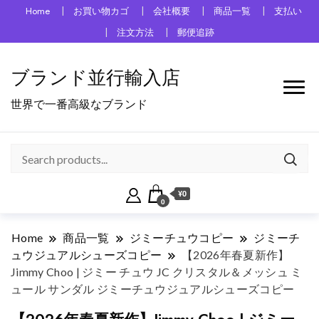
Home
お買い物カゴ
会社概要
商品一覧
支払い
注文方法
郵便追跡
ブランド並行輸入店
世界で一番高級なブランド
¥0
0
Home
商品一覧
ジミーチュウコピー
ジミーチ
ュウジュアルシューズコピー
【2026年春夏新作】
Jimmy Choo | ジミー チュウ JC クリスタル＆メッシュ ミ
ュール サンダル ジミーチュウジュアルシューズコピー