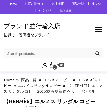
Home
お買い物カゴ
会社概要
商品一覧
支払い
注文方法
郵便追跡
ブランド並行輸入店
世界で一番高級なブランド
¥0
0
Home
商品一覧
エルメスコピー
エルメス靴コ
ピー
エルメスサンダルコピー
【HERMÈS】エルメ
ス サンダル コピー 2026SS 春夏新作 ケリー サンダル
【HERMÈS】エルメス サンダル コピー