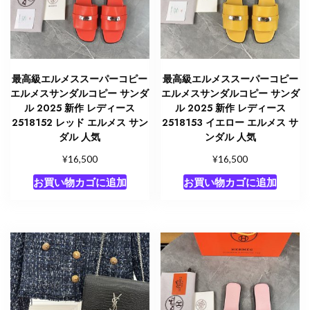
最高級エルメススーパーコピー
最高級エルメススーパーコピー
エルメスサンダルコピー サンダ
エルメスサンダルコピー サンダ
ル 2025 新作 レディース
ル 2025 新作 レディース
2518152 レッド エルメス サン
2518153 イエロー エルメス サ
ダル 人気
ンダル 人気
¥
¥
16,500
16,500
お買い物カゴに追加
お買い物カゴに追加