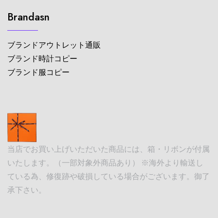
Brandasn
ブランドアウトレット通販
ブランド時計コピー
ブランド服コピー
当店でお買い上げいただいた商品には、箱・リボンが付属
いたします。（一部対象外商品あり） ※海外より輸送し
ている為、修復跡や破損している場合がございます。御了
承下さい。