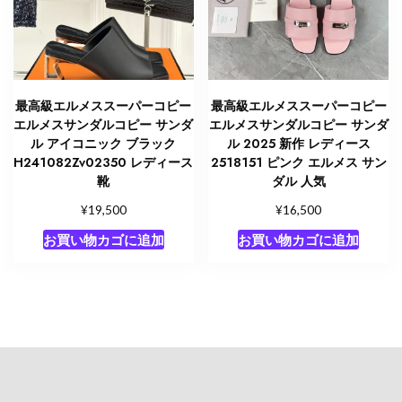
最高級エルメススーパーコピー
最高級エルメススーパーコピー
エルメスサンダルコピー サンダ
エルメスサンダルコピー サンダ
ル アイコニック ブラック
ル 2025 新作 レディース
H241082Zv02350 レディース
2518151 ピンク エルメス サン
靴
ダル 人気
¥
¥
19,500
16,500
お買い物カゴに追加
お買い物カゴに追加