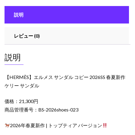
ダ
ル
説明
コ
ピ
ー
レビュー (0)
2026SS
春
夏
説明
新
作
ケ
【HERMÈS】エルメス サンダル コピー 2026SS 春夏新作
リ
ケリー サンダル
ー
サ
価格：21,300円
ン
ダ
商品管理番号：BS-2026shoes-023
ル
個
2026年春夏新作 | トップティア バージョン