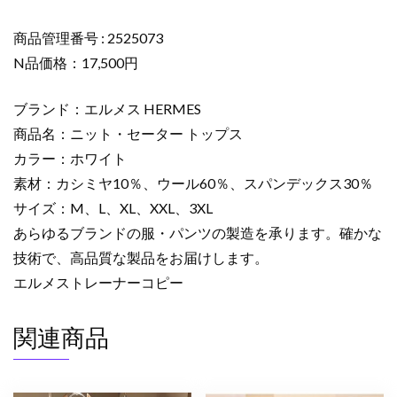
タ
ー
商品管理番号 : 2525073
ト
N品価格：17,500円
ッ
プ
ブランド：エルメス HERMES
ス
商品名：ニット・セーター トップス
ホ
カラー：ホワイト
ワ
素材：カシミヤ10％、ウール60％、スパンデックス30％
イ
ト
サイズ：M、L、XL、XXL、3XL
2525073
あらゆるブランドの服・パンツの製造を承ります。確かな
エ
技術で、高品質な製品をお届けします。
ル
エルメストレーナーコピー
メ
ス
関連商品
カ
シ
ミ