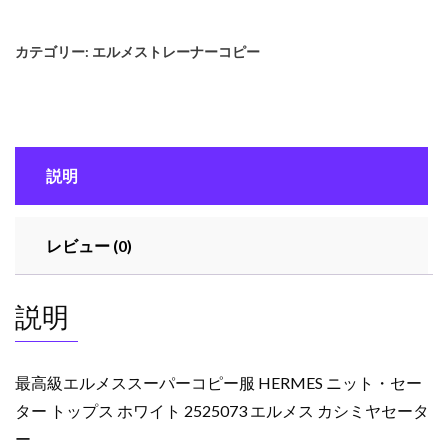
級
エ
カテゴリー:
エルメストレーナーコピー
ル
メ
ス
ス
ー
説明
パ
ー
コ
レビュー (0)
ピ
ー
服
説明
HERMES
ニ
ッ
最高級エルメススーパーコピー服 HERMES ニット・セー
ト・
ター トップス ホワイト 2525073 エルメス カシミヤセータ
セ
ー
ー