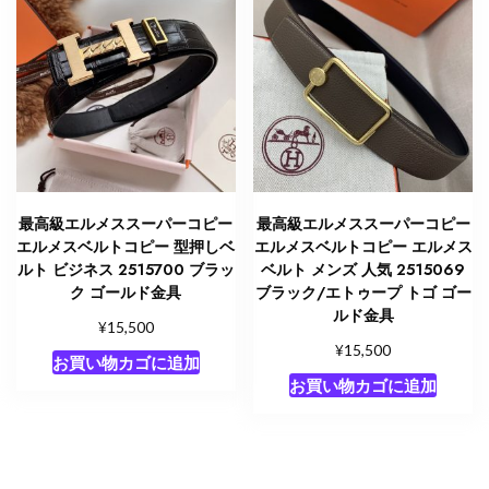
最高級エルメススーパーコピー
最高級エルメススーパーコピー
エルメスベルトコピー 型押しベ
エルメスベルトコピー エルメス
ルト ビジネス 2515700 ブラッ
ベルト メンズ 人気 2515069
ク ゴールド金具
ブラック/エトゥープ トゴ ゴー
ルド金具
¥
15,500
¥
15,500
お買い物カゴに追加
お買い物カゴに追加