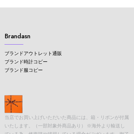
Brandasn
ブランドアウトレット通販
ブランド時計コピー
ブランド服コピー
当店でお買い上げいただいた商品には、箱・リボンが付属
いたします。（一部対象外商品あり） ※海外より輸送し
ている為、修復跡や破損している場合がございます。御了