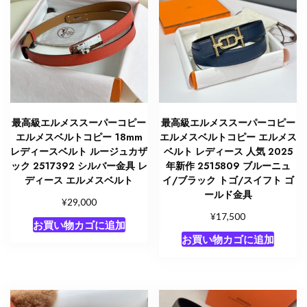
ル
メ
ス
ベ
ル
ト
コ
ン
最高級エルメススーパーコピー
最高級エルメススーパーコピー
ス
エルメスベルトコピー 18mm
エルメスベルトコピー エルメス
タ
レディースベルト ルージュカザ
ベルト レディース 人気 2025
ン
ック 2517392 シルバー金具 レ
年新作 2515809 ブルーニュ
ディース エルメスベルト
イ/ブラック トゴ/スイフト ゴ
ス
ールド金具
個
¥
29,000
¥
17,500
お買い物カゴに追加
お買い物カゴに追加