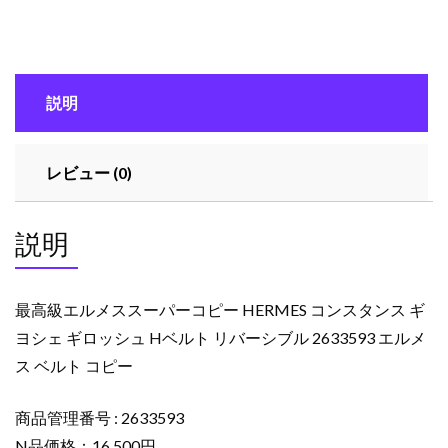
メ
ス
ス
ー
説明
パ
ー
コ
レビュー (0)
ピ
ー
HERMES
説明
コ
ン
ス
最高級エルメススーパーコピー HERMES コンスタンス ギ
タ
ヨシェ ギロッシュ Hベルト リバーシブル 2633593 エルメ
ン
ス ベルト コピー
ス
ギ
ヨ
商品管理番号 : 2633593
シ
N品価格：16,500円