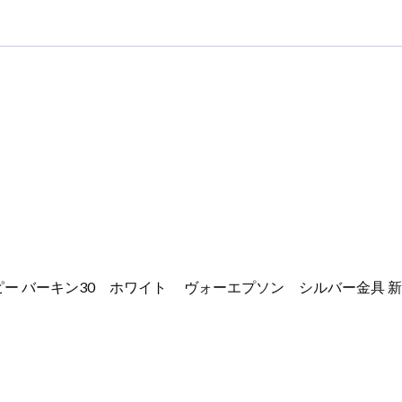
品
2024W1056
個
ー バーキン30 ホワイト ヴォーエプソン シルバー金具 新品 2