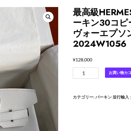
最高級HERM
ーキン30コピ
ヴォーエプソ
2024W1056
¥
128,000
最
お買い物カ
高
級
HERMES
カテゴリー:
バーキン 並行輸入
ス
ー
パ
ー
コ