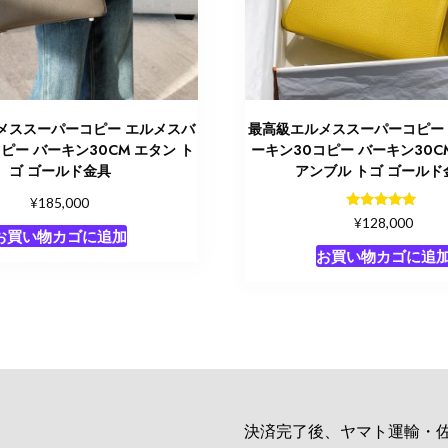
メススーパーコピー エルメスバ
最高級エルメススーパーコピー
ピー バーキン30CM エタン ト
ーキン30コピー バーキン30C
ゴ ゴールド金具
アンブル トゴ ゴールド
¥
185,000
5段階中
¥
128,000
5.00
お買い物カゴに追加
の評価
お買い物カゴに追
決済完了後、ヤマト運輸・