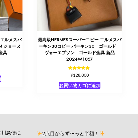
 エルメスバ
最高級HERMESスーパーコピー エルメスバ
M ジョーヌ
ーキン30コピー バーキン30 ゴールド
金具
ヴォーエプソン ゴールド金具 新品
2024W1057
5段階中
¥
128,000
5.00
加
の評価
お買い物カゴに追加
佐川急便に
2点目からず〜っと半額！