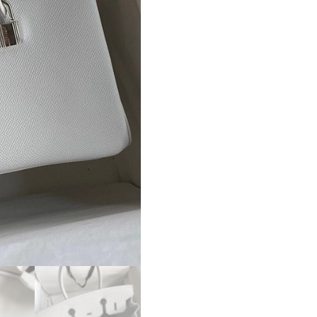
ピ
ー
エ
ル
メ
ス
バ
ー
キ
ン
30
コ
ピ
ー
バ
ー
キ
ン
30