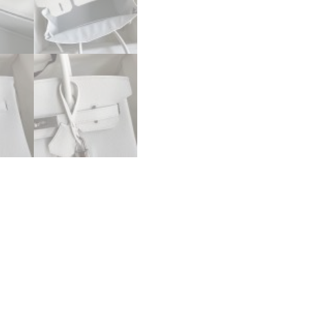
ホ
ワ
イ
ト
ヴ
ォ
ー
エ
プ
ソ
ン
シ
ル
バ
ー
金
具
新