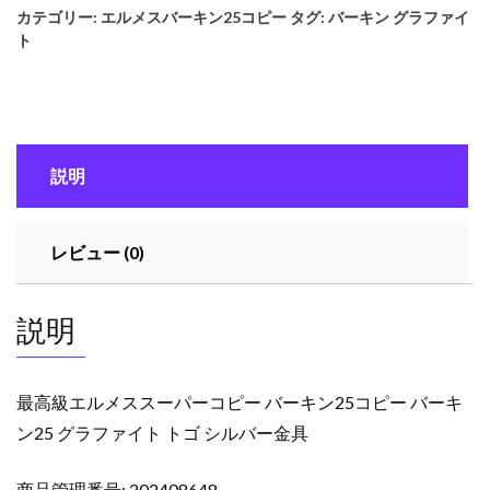
カテゴリー:
エルメスバーキン25コピー
タグ:
バーキン グラファイ
ル
ト
メ
ス
ス
ー
パ
説明
ー
コ
ピ
レビュー (0)
ー
バ
ー
説明
キ
ン
25
最高級エルメススーパーコピー バーキン25コピー バーキ
コ
ン25 グラファイト トゴ シルバー金具
ピ
ー
商品管理番号: 202408648