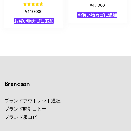
¥
47,300
5段階中
¥
110,000
5.00
お買い物カゴに追加
の評価
お買い物カゴに追加
Brandasn
ブランドアウトレット通販
ブランド時計コピー
ブランド服コピー