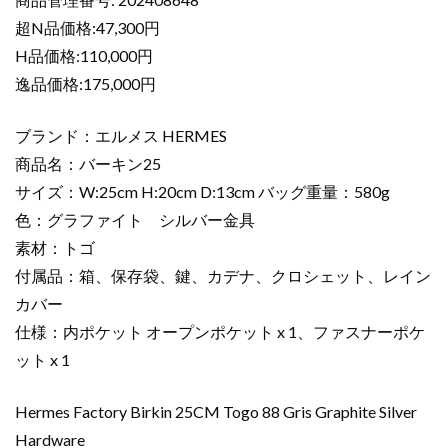
バ
超N品価格:47,300円
ー
キ
H品価格:110,000円
ン
逸品価格:175,000円
25
グ
ブランド：エルメス HERMES
ラ
商品名：バーキン25
フ
サイズ：W:25cm H:20cm D:13cm バッグ重量：580g
ァ
色：グラファイト シルバー金具
イ
ト
素材：トゴ
ト
付属品：箱、保存袋、鍵、カデナ、クロシェット、レイン
ゴ
カバー
シ
仕様：内ポケット オープンポケット x 1、ファスナーポケ
ル
ット x 1
バ
ー
Hermes Factory Birkin 25CM Togo 88 Gris Graphite Silver
金
具
Hardware