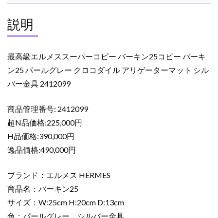
バ
ー
説明
キ
ン
25
最高級エルメススーパーコピー バーキン25コピー バーキ
コ
ン25 パールグレー クロコダイル アリゲーターマット シル
ピ
バー金具 2412099
ー
バ
商品管理番号: 2412099
ー
キ
超N品価格:225,000円
ン
H品価格:390,000円
25
逸品価格:490,000円
パ
ー
ブランド：エルメス HERMES
ル
商品名：バーキン25
グ
サイズ：W:25cm H:20cm D:13cm
レ
ー
色：パールグレー シルバー金具