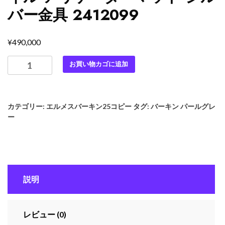
バー金具 2412099
¥
490,000
最
お買い物カゴに追加
高
級
エ
カテゴリー:
エルメスバーキン25コピー
タグ:
バーキン パールグレ
ル
ー
メ
ス
ス
ー
パ
説明
ー
コ
ピ
レビュー (0)
ー