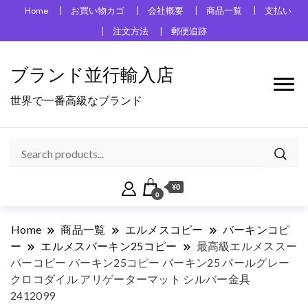
Home
お買い物カゴ
会社概要
商品一覧
支払い
注文方法
郵便追跡
ブランド並行輸入店
世界で一番高級なブランド
¥0
0
Home
商品一覧
エルメスコピー
バーキンコピ
ー
エルメスバーキン25コピー
最高級エルメススー
パーコピー バーキン25コピー バーキン25 パールグレー
クロコダイル アリゲーターマット シルバー金具
2412099