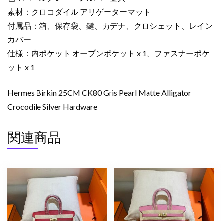
ク
素材：クロコダイル アリゲーターマット
ロ
付属品：箱、保存袋、鍵、カデナ、クロシェット、レイン
コ
カバー
ダ
仕様：内ポケット オープンポケット x 1、ファスナーポケ
イ
ット x 1
ル
ア
リ
Hermes Birkin 25CM CK80 Gris Pearl Matte Alligator
ゲ
Crocodile Silver Hardware
ー
タ
関連商品
ー
マ
ッ
ト
シ
ル
バ