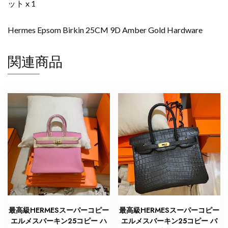
ット x 1
ヴ
ォ
ー
Hermes Epsom Birkin 25CM 9D Amber Gold Hardware
エ
プ
関連商品
ソ
ン
ゴ
ー
ル
ド
金
具
2412032
個
最高級HERMESスーパーコピー
最高級HERMESスーパーコピー
エルメスバーキン25コピー ハ
エルメスバーキン25コピー バ