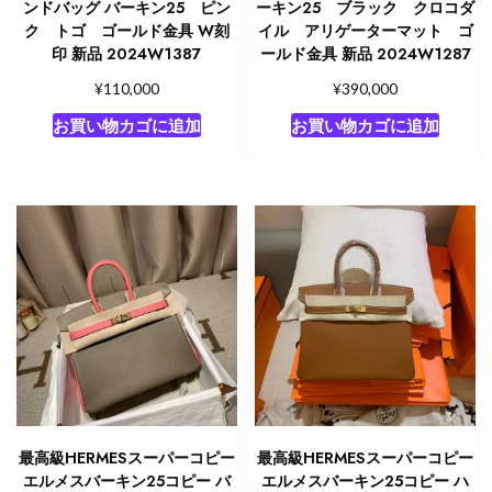
ンドバッグ バーキン25 ピン
ーキン25 ブラック クロコダ
ク トゴ ゴールド金具 W刻
イル アリゲーターマット ゴ
印 新品 2024W1387
ールド金具 新品 2024W1287
¥
¥
110,000
390,000
お買い物カゴに追加
お買い物カゴに追加
最高級HERMESスーパーコピー
最高級HERMESスーパーコピー
エルメスバーキン25コピー バ
エルメスバーキン25コピー ハ