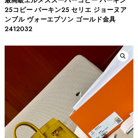
最高級エルメススーパーコピー バーキン
25コピー バーキン25 セリエ ジョーヌア
ンブル ヴォーエプソン ゴールド金具
2412032