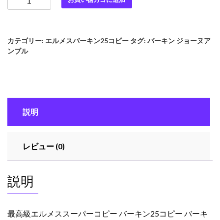
高
級
エ
カテゴリー:
エルメスバーキン25コピー
タグ:
バーキン ジョーヌア
ル
ンブル
メ
ス
ス
ー
パ
説明
ー
コ
ピ
レビュー (0)
ー
バ
ー
説明
キ
ン
25
最高級エルメススーパーコピー バーキン25コピー バーキ