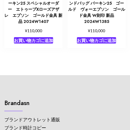
ーキン25 スペシャルオーダ
ンドバッグ バーキン25 ゴー
ー エトゥープXローズアザ
ルド ヴォーエプソン ゴール
レ エプソン ゴールド金具 新
ド金具 W刻印 新品
品 2024W1407
2024W1385
¥
¥
110,000
110,000
お買い物カゴに追加
お買い物カゴに追加
Brandasn
ブランドアウトレット通販
ブランド時計コピー