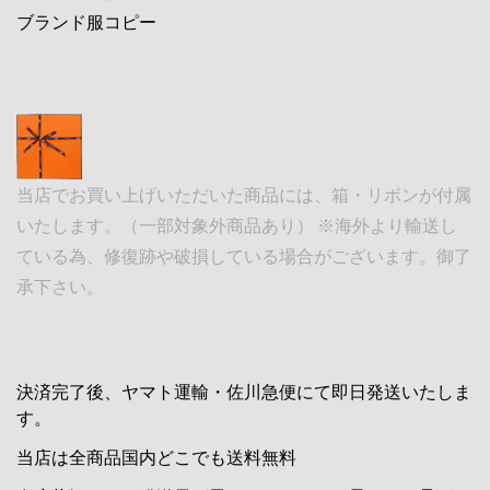
ブランド服コピー
当店でお買い上げいただいた商品には、箱・リボンが付属
いたします。（一部対象外商品あり） ※海外より輸送し
ている為、修復跡や破損している場合がございます。御了
承下さい。
決済完了後、ヤマト運輸・佐川急便にて即日発送いたしま
す。
当店は全商品国内どこでも送料無料