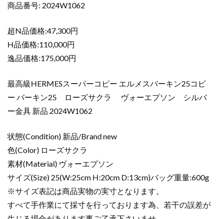
ン
商品番号: 2024W1062
25
コ
超N品価格:47,300円
ピ
H品価格:110,000円
ー
逸品価格:175,000円
バ
ー
キ
最高級HERMESスーパーコピー エルメスバーキン25コピ
ン
ー バーキン25 ローズサクラ ヴォーエプソン シルバ
25
ー金具 新品 2024W1062
ロ
ー
状態(Condition) 新品/Brand new
ズ
色(Color) ローズサクラ
サ
素材(Material) ヴォーエプソン
ク
ラ
サイズ(Size) 25(W:25cm H:20cm D:13cm)バッグ重量:600g
ヴ
※サイズ表記は商品実物の実寸となります。
ォ
すべて手作業にて採寸を行っております為、若干の誤差が
ー
生じる場合があります事ご了承下さいませ。