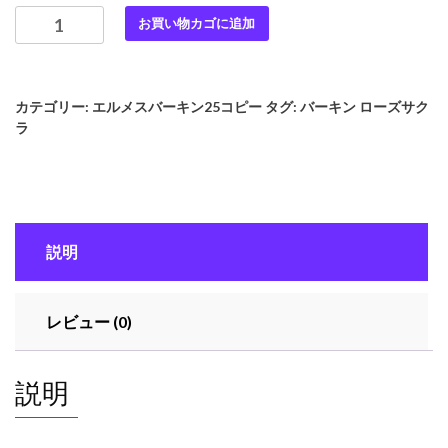
最
お買い物カゴに追加
高
級
HERMES
カテゴリー:
エルメスバーキン25コピー
タグ:
バーキン ローズサク
ス
ラ
ー
パ
ー
コ
ピ
説明
ー
エ
ル
レビュー (0)
メ
ス
バ
説明
ー
キ