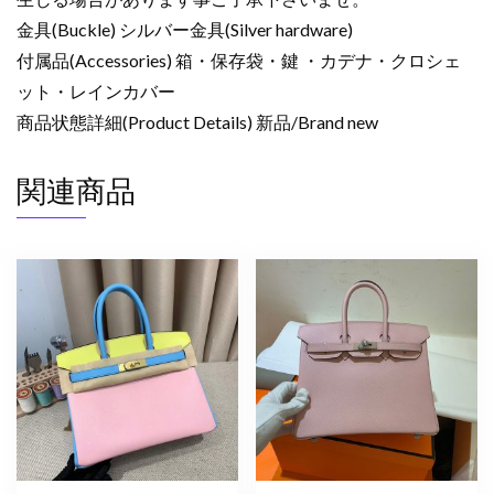
エ
金具(Buckle) シルバー金具(Silver hardware)
プ
付属品(Accessories) 箱・保存袋・鍵 ・カデナ・クロシェ
ソ
ン
ット・レインカバー
シ
商品状態詳細(Product Details) 新品/Brand new
ル
バ
関連商品
ー
金
具
新
品
2024W1062
個