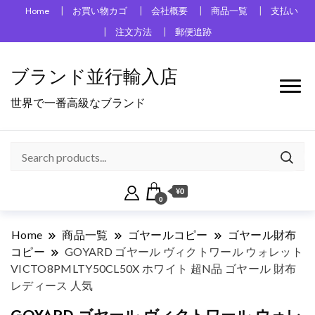
Home
お買い物カゴ
会社概要
商品一覧
支払い
注文方法
郵便追跡
ブランド並行輸入店
世界で一番高級なブランド
¥0
0
Home
商品一覧
ゴヤールコピー
ゴヤール財布
コピー
GOYARD ゴヤール ヴィクトワール ウォレット
VICTO8PMLTY50CL50X ホワイト 超N品 ゴヤール 財布
レディース 人気