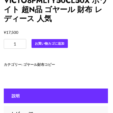
VICTO8PMLTY50CL50X ホワ
イト 超N品 ゴヤール 財布 レ
ディース 人気
¥
17,500
GOYARD
お買い物カゴに追加
ゴ
ヤ
ー
カテゴリー:
ゴヤール財布コピー
ル
ヴ
ィ
ク
ト
説明
ワ
ー
ル