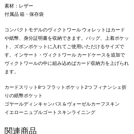
レ
素材：レザー
デ
付属品 箱・保存袋
ィ
ー
コンパクトモデルのヴィクトワール ウォレットはカード
ス
や紙幣、身分証明書を収納できます。バッグ、上着ポケッ
人
ト、ズボンポケットに入れてご使用いただけるサイズで
気
個
す。インサート・ヴィクトワール カードケースを追加で
ヴィクトワールの中に組み込めばカード収納力を上げられ
ます。
カードスリット8つ フラットポケット2つ フィナンシェ折
りの紙幣ポケット
ゴヤールディンキャンバス & ヴォーゼルカーフスキン
イエローニュブルゴートスキンライニング
関連商品