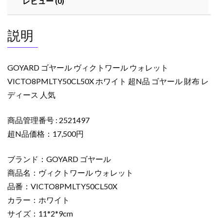
レビュー (0)
ウ
ォ
レ
説明
ッ
ト
VICTO8PMLTY50CL50X
GOYARD ゴヤール ヴィクトワール ウォレット
ホ
VICTO8PMLTY50CL50X ホワイト 超N品 ゴヤール 財布 レ
ワ
ディース 人気
イ
ト
超
商品管理番号 : 2521497
N
超N品価格：17,500円
品
ゴ
ブランド：GOYARD ゴヤール
ヤ
商品名：ヴィクトワール ウォレット
ー
品番：VICTO8PMLTY50CL50X
ル
カラー：ホワイト
財
布
サイズ：11*2*9cm