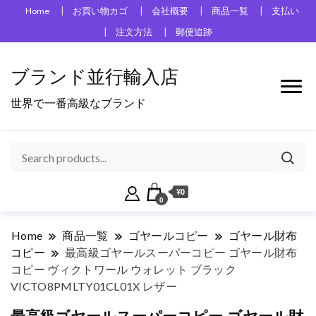
Home
お買い物カゴ
会社概要
商品一覧
支払い
注文方法
郵便追跡
ブランド並行輸入店
世界で一番高級なブランド
¥0
0
Home
商品一覧
ゴヤールコピー
ゴヤール財布
コピー
最高級ゴヤールスーパーコピー ゴヤール財布
コピー ヴィクトワール ウォレット ブラック
VICTO8PMLTY01CL01X レザー