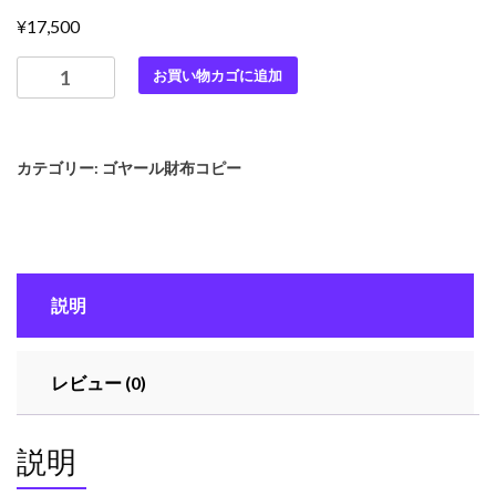
¥
17,500
最
お買い物カゴに追加
高
級
ゴ
カテゴリー:
ゴヤール財布コピー
ヤ
ー
ル
ス
ー
説明
パ
ー
コ
レビュー (0)
ピ
ー
ゴ
説明
ヤ
ー