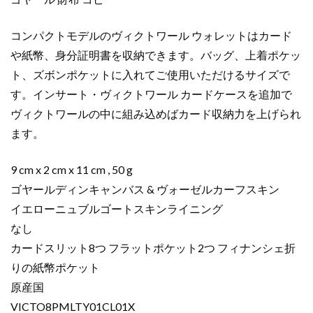
ブ
ラ
コンパクトモデルのヴィクトワール ウォレットはカード
ッ
ク
や紙幣、身分証明書を収納できます。バッグ、上着ポケッ
VICTO8PMLTY01CL01X
ト、ズボンポケットに入れてご使用いただけるサイズで
レ
す。インサート・ヴィクトワール カードケースを追加で
ザ
ヴィクトワールの中に組み込めばカード収納力を上げられ
ー
ます。
個
9 cm x 2 cm x 11 cm , 50 g
ゴヤールディンキャンバス & ヴォーゼルカーフスキン
イエローニュブルゴートスキンライニング
なし
カードスリット8つ フラットポケット2つ フィナンシェ折
りの紙幣ポケット
原産国
VICTO8PMLTY01CL01X