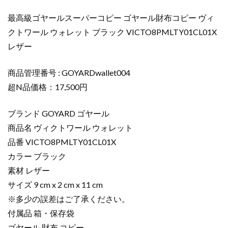
ル
最高級ゴヤールスーパーコピー ゴヤール財布コピー ヴィ
財
クトワール ウォレット ブラック VICTO8PMLTY01CL01X
布
レザー
コ
ピ
ー
商品管理番号 : GOYARDwallet004
ヴ
超N品価格：17,500円
ィ
ク
ブランド GOYARD ゴヤール
ト
商品名 ヴィクトワール ウォレット
ワ
品番 VICTO8PMLTY01CL01X
ー
カラー ブラック
ル
ウ
素材 レザー
ォ
サイズ 9 cm x 2 cm x 11 cm
レ
※多少の誤差はご了承ください。
ッ
付属品 箱・保存袋
ト
ゴヤール 財布 コピー