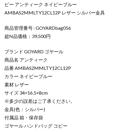
ン
ピー アンティーク ネイビーブルー
ド
AMBAS2MMLTY12CL12P レザー シルバー金具
バ
ッ
商品管理番号 : GOYARDbag056
グ
コ
超N品価格：39,500円
ピ
ー
ブランド GOYARD ゴヤール
ア
商品名 アンティーク
ン
品番 AMBAS2MMLTY12CL12P
テ
カラー ネイビーブルー
ィ
素材 レザー
ー
ク
サイズ 34×16.5×8cm
ネ
※多少の誤差はご了承ください。
イ
金具(色：シルバー)
ビ
付属品 箱・保存袋
ー
ゴヤール ハンドバッグ コピー
ブ