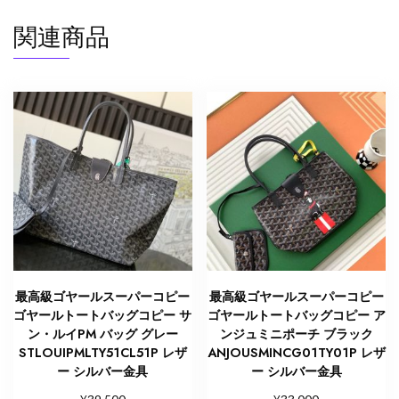
ル
関連商品
ー
AMBAS2MMLTY12CL12P
レ
ザ
ー
シ
ル
バ
ー
金
具
個
最高級ゴヤールスーパーコピー
最高級ゴヤールスーパーコピー
ゴヤールトートバッグコピー サ
ゴヤールトートバッグコピー ア
ン・ルイPM バッグ グレー
ンジュミニポーチ ブラック
STLOUIPMLTY51CL51P レザ
ANJOUSMINCG01TY01P レザ
ー シルバー金具
ー シルバー金具
¥
¥