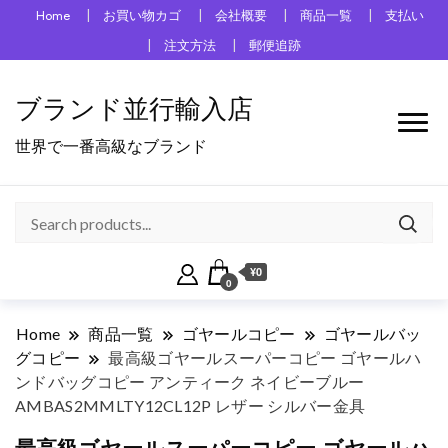
Home
お買い物カゴ
会社概要
商品一覧
支払い
注文方法
郵便追跡
ブランド並行輸入店
世界で一番高級なブランド
¥0
0
Home
商品一覧
ゴヤールコピー
ゴヤールバッ
グコピー
最高級ゴヤールスーパーコピー ゴヤールハ
ンドバッグコピー アンティーク ネイビーブルー
AMBAS2MMLTY12CL12P レザー シルバー金具