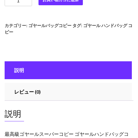
高
級
ゴ
カテゴリー:
ゴヤールバッグコピー
タグ:
ゴヤール ハンドバッグ コ
ヤ
ピー
ー
ル
ス
ー
パ
説明
ー
コ
ピ
レビュー (0)
ー
ゴ
ヤ
説明
ー
ル
ハ
最高級ゴヤールスーパーコピー ゴヤールハンドバッグコ