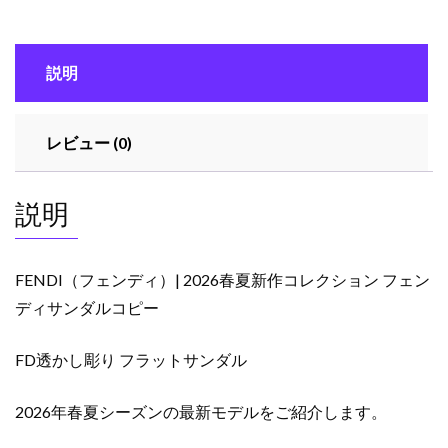
春
夏
新
説明
作
コ
レ
レビュー (0)
ク
シ
ョ
説明
ン
フ
ェ
FENDI（フェンディ）| 2026春夏新作コレクション フェン
ン
ディサンダルコピー
デ
ィ
FD透かし彫り フラットサンダル
サ
ン
ダ
2026年春夏シーズンの最新モデルをご紹介します。
ル