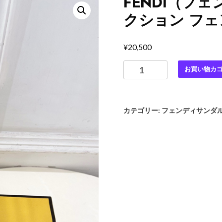
FENDI（フェ
クション フ
¥
20,500
FENDI（フ
お買い物カ
ェ
ン
デ
カテゴリー:
フェンディサンダ
ィ）|
2026
春
夏
新
作
コ
レ
ク
シ