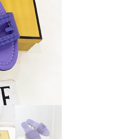
ョ
ン
フ
ェ
ン
デ
ィ
サ
ン
ダ
ル
コ
ピ
ー
個