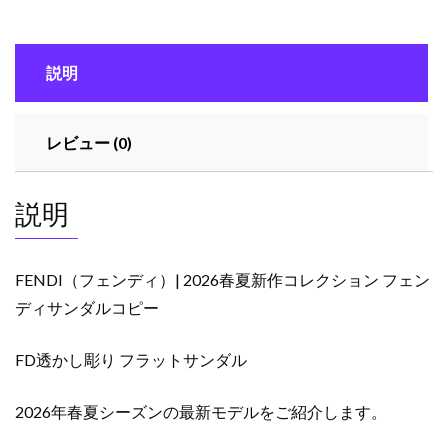
春
夏
新
説明
作
コ
レ
レビュー (0)
ク
シ
ョ
説明
ン
フ
ェ
FENDI（フェンディ）| 2026春夏新作コレクション フェン
ン
ディサンダルコピー
デ
ィ
FD透かし彫り フラットサンダル
サ
ン
ダ
2026年春夏シーズンの最新モデルをご紹介します。
ル