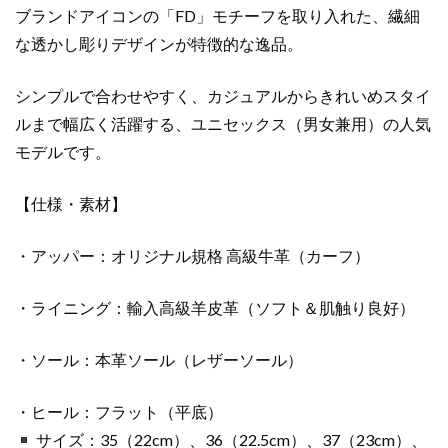
コ
ブランドアイコンの「FD」モチーフを取り入れた、繊細
ピ
な透かし彫りデザインが特徴的な逸品。
ー
個
シンプルで合わせやすく、カジュアルからきれいめスタイ
ルまで幅広く活躍する、ユニセックス（男女兼用）の人気
モデルです。
【仕様・素材】
・アッパー：オリジナル規格 高級牛革（カーフ）
・ライニング：輸入高級羊皮革（ソフト＆肌触り良好）
・ソール：本革ソール（レザーソール）
・ヒール：フラット（平底）
サイズ：35（22cm）、36（22.5cm）、37（23cm）、