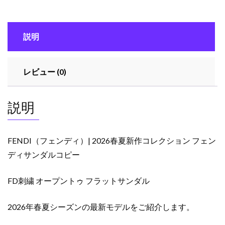
春
夏
新
説明
作
コ
レ
レビュー (0)
ク
シ
ョ
説明
ン
フ
ェ
FENDI（フェンディ）| 2026春夏新作コレクション フェン
ン
ディサンダルコピー
デ
ィ
FD刺繍 オープントゥ フラットサンダル
サ
ン
ダ
2026年春夏シーズンの最新モデルをご紹介します。
ル