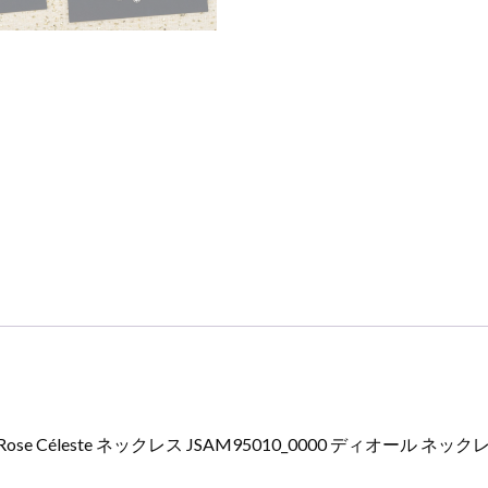
デ
ィ
オ
ー
ル
ネ
ッ
ク
レ
ス
コ
ピ
ー
個
Rose Céleste ネックレス JSAM95010_0000 ディオール ネッ