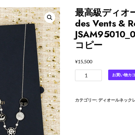
最高級ディオール
des Vents &
JSAM9501
コピー
¥
15,500
最
お買い物カ
高
級
デ
カテゴリー:
ディオールネック
ィ
オ
ー
ル
ス