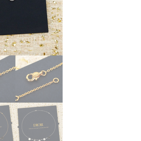
ー
パ
ー
コ
ピ
ー
Dior
Rose
des
Vents
&
Rose
Céleste
ネ
ッ
ク
レ
ス
JSAM95010_0000