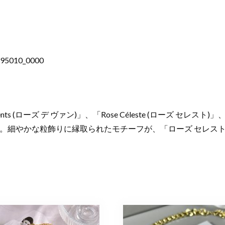
95010_0000
s (ローズ デ ヴァン)」、「Rose Céleste (ローズ セレスト
。細やかな粒飾りに縁取られたモチーフが、「ローズ セレスト