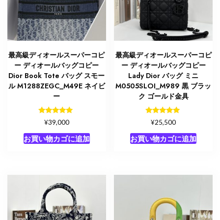
最高級ディオールスーパーコピ
最高級ディオールスーパーコピ
ー ディオールバッグコピー
ー ディオールバッグコピー
Dior Book Tote バッグ スモー
Lady Dior バッグ ミニ
ル M1288ZEGC_M49E ネイビ
M0505SLOI_M989 黒 ブラッ
ー
ク ゴールド金具
5段階中
5段階中
¥
¥
39,000
25,500
5.00
5.00
の評価
の評価
お買い物カゴに追加
お買い物カゴに追加