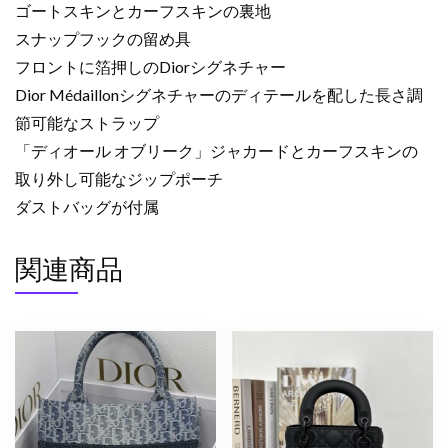
ゴートスキンとカーフスキンの裏地
個
スナップフックの留め具
フロントに箔押しのDiorシグネチャー
Dior Médaillonシグネチャーのディテールを配した長さ調
節可能なストラップ
「ディオール オブリーク」ジャカードとカーフスキンの
取り外し可能なジップポーチ
ダストバッグが付属
関連商品