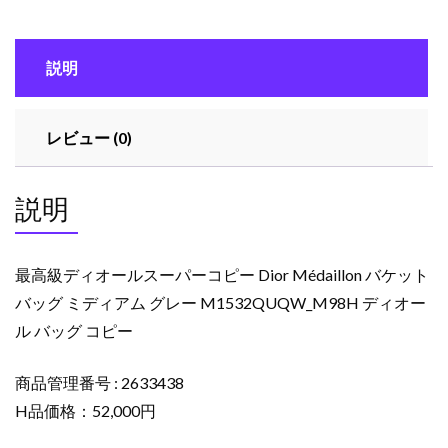
ル
ス
説明
ー
パ
ー
レビュー (0)
コ
ピ
ー
説明
Dior
Médaillon
バ
最高級ディオールスーパーコピー Dior Médaillon バケット
ケ
バッグ ミディアム グレー M1532QUQW_M98H ディオー
ッ
ル バッグ コピー
ト
バ
ッ
商品管理番号 : 2633438
グ
H品価格：52,000円
ミ