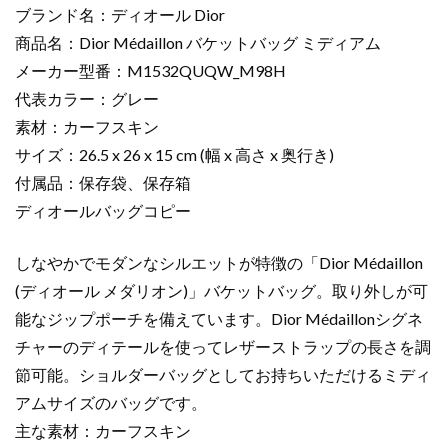
デ
ブランド名：ディオール Dior
ィ
商品名：Dior Médaillon バケットバッグ ミディアム
ア
メーカー型番：M1532QUQW_M98H
ム
代表カラー：グレー
グ
レ
素材：カーフスキン
ー
サイズ：26.5 x 26 x 15 cm (幅 x 高さ x 奥行き)
M1532QUQW_M98H
付属品：保存袋、保存箱
デ
ディオールバッグコピー
ィ
オ
しなやかでモダンなシルエットが特徴の「Dior Médaillon
ー
(ディオール メダリオン)」バケットバッグ。取り外しが可
ル
バ
能なジップポーチを備えています。Dior Médaillonシグネ
ッ
チャーのディテールを使ってレザーストラップの長さを調
グ
節可能。ショルダーバッグとしてお持ちいただけるミディ
コ
アムサイズのバッグです。
ピ
主な素材：カーフスキン
ー