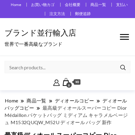
Home
お買い物カゴ
会社概要
商品一覧
支払い
注文方法
郵便追跡
ブランド並行輸入店
世界で一番高級なブランド
¥0
0
Home
商品一覧
ディオールコピー
ディオール
バッグコピー
最高級ディオールスーパーコピー Dior
Médaillon バケットバッグ ミディアム キャラメルベージ
ュ M1532QUQW_M52U ディオール バッグ 新作