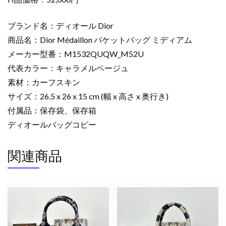
ミ
デ
ブランド名：ディオール Dior
ィ
商品名：Dior Médaillon バケットバッグ ミディアム
ア
メーカー型番：M1532QUQW_M52U
ム
代表カラー：キャラメルベージュ
キ
ャ
素材：カーフスキン
ラ
サイズ：26.5 x 26 x 15 cm (幅 x 高さ x 奥行き)
メ
付属品：保存袋、保存箱
ル
ディオールバッグコピー
ベ
ー
関連商品
ジ
ュ
M1532QUQW_M52U
デ
ィ
オ