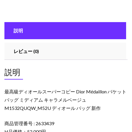
オ
ー
ル
ス
説明
ー
パ
ー
レビュー (0)
コ
ピ
ー
説明
Dior
Médaillon
バ
最高級ディオールスーパーコピー Dior Médaillon バケット
ケ
バッグ ミディアム キャラメルベージュ
ッ
M1532QUQW_M52U ディオール バッグ 新作
ト
バ
ッ
商品管理番号 : 2633439
グ
H品価格：52,000円