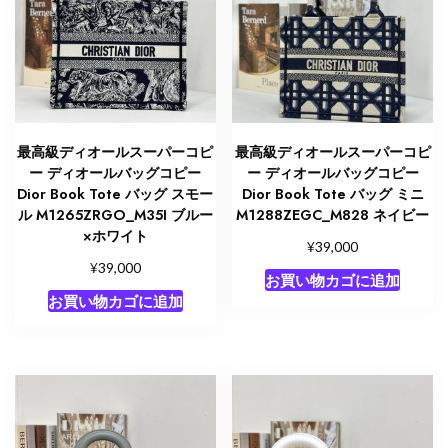
ー
ル
バ
ッ
グ
新
作
最高級ディオールスーパーコピ
最高級ディオールスーパーコピ
個
ー ディオールバッグコピー
ー ディオールバッグコピー
Dior Book Tote バッグ スモー
Dior Book Tote バッグ ミニ
ル M1265ZRGO_M35I ブルー
M1288ZEGC_M828 ネイビー
×ホワイト
¥
39,000
¥
39,000
お買い物カゴに追加
お買い物カゴに追加