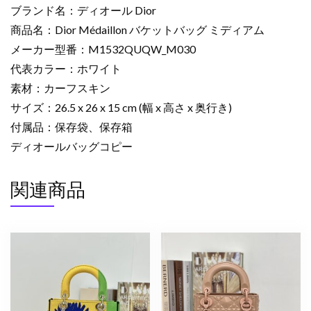
デ
ブランド名：ディオール Dior
ィ
商品名：Dior Médaillon バケットバッグ ミディアム
ア
メーカー型番：M1532QUQW_M030
ム
代表カラー：ホワイト
ホ
ワ
素材：カーフスキン
イ
サイズ：26.5 x 26 x 15 cm (幅 x 高さ x 奥行き)
ト
付属品：保存袋、保存箱
M1532QUQW_M030
ディオールバッグコピー
デ
ィ
関連商品
オ
ー
ル
バ
ッ
グ
人
気