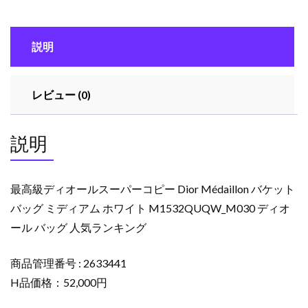
ル
ス
説明
ー
パ
ー
レビュー (0)
コ
ピ
ー
説明
Dior
Médaillon
バ
最高級ディオールスーパーコピー Dior Médaillon バケット
ケ
バッグ ミディアム ホワイト M1532QUQW_M030 ディオ
ッ
ール バッグ 人気ランキング
ト
バ
ッ
商品管理番号 : 2633441
グ
H品価格：52,000円
ミ