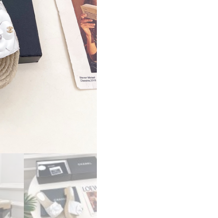
シ
ャ
ネ
ル
サ
ン
ダ
ル
コ
ピ
ー
個