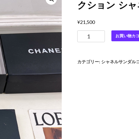
クション シ
¥
21,500
CHANEL（シ
お買い物カ
ャ
ネ
ル）|
カテゴリー:
シャネルサンダル
2026
春
夏
新
作
コ
レ
ク
シ
ョ
ン