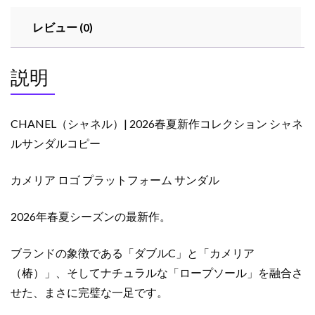
ク
レビュー (0)
シ
ョ
ン
説明
シ
ャ
ネ
CHANEL（シャネル）| 2026春夏新作コレクション シャネ
ル
ルサンダルコピー
サ
ン
カメリア ロゴ プラットフォーム サンダル
ダ
ル
コ
2026年春夏シーズンの最新作。
ピ
ー
ブランドの象徴である「ダブルC」と「カメリア
個
（椿）」、そしてナチュラルな「ロープソール」を融合さ
せた、まさに完璧な一足です。