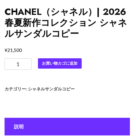
CHANEL（シャネル）| 2026
春夏新作コレクション シャネ
ルサンダルコピー
¥
21,500
CHANEL（シ
お買い物カゴに追加
ャ
ネ
ル）|
カテゴリー:
シャネルサンダルコピー
2026
春
夏
新
作
説明
コ
レ