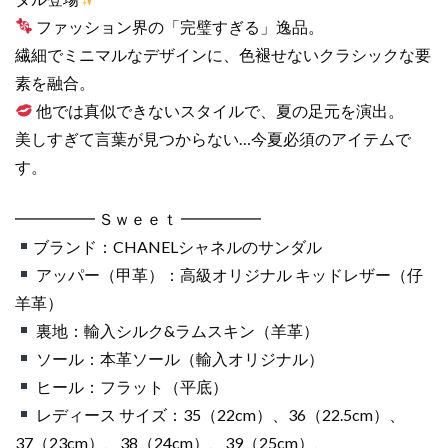
ダ
ファッション界の「完璧すぎる」逸品。
ル
繊細でミニマルなデザインに、色褪せないクラシックな要
個
素を融合。
他では真似できないスタイルで、夏の足元を演出。
美しすぎて言葉が見つからない…今夏必須のアイテムで
す。
━━━━━ Ｓｗｅｅｔ ━━━━━
ブランド：CHANELシャネルのサンダル
アッパー（甲革）：高級オリジナル キッドレザー（仔
羊革）
裏地：輸入シルク&ラムスキン（羊革）
ソール：本革ソール（輸入オリジナル）
ヒール：フラット（平底）
レディース サイズ：35（22cm）、36（22.5cm）、
37（23cm）、38（24cm）、39（25cm）、