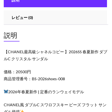
ピ
ー
】
レビュー (0)
2026SS
春
夏
説明
新
作
ダ
【CHANEL最高級シャネルコピー 】2026SS 春夏新作 ダブ
ブ
ルC クリスタル サンダル
ル
C
価格：20500円
ク
リ
商品管理番号：BS-2026shoes-008
ス
タ
2026年春夏新作 | 定番のランウェイモデル
ル
サ
CHANEL風 ダブルC スワロフスキー ビーズ フラット サン
ン
ダル登場