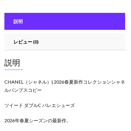
夏
新
作
説明
コ
レ
ク
レビュー (0)
シ
ョ
ン
説明
シ
ャ
ネ
CHANEL（シャネル）| 2026春夏新作コレクションシャネ
ル
ルパンプスコピー
パ
ン
ツイード ダブルC バレエシューズ
プ
ス
コ
2026年春夏シーズンの最新作。
ピ