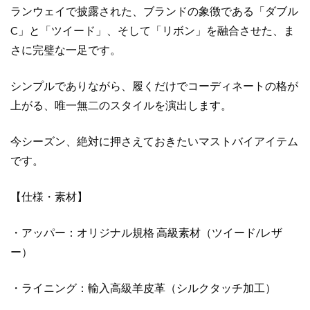
ー
ランウェイで披露された、ブランドの象徴である「ダブル
個
C」と「ツイード」、そして「リボン」を融合させた、ま
さに完璧な一足です。
シンプルでありながら、履くだけでコーディネートの格が
上がる、唯一無二のスタイルを演出します。
今シーズン、絶対に押さえておきたいマストバイアイテム
です。
【仕様・素材】
・アッパー：オリジナル規格 高級素材（ツイード/レザ
ー）
・ライニング：輸入高級羊皮革（シルクタッチ加工）