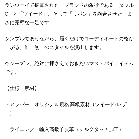
ー
ランウェイで披露された、ブランドの象徴である「ダブル
個
C」と「ツイード」、そして「リボン」を融合させた、ま
さに完璧な一足です。
シンプルでありながら、履くだけでコーディネートの格が
上がる、唯一無二のスタイルを演出します。
今シーズン、絶対に押さえておきたいマストバイアイテム
です。
【仕様・素材】
・アッパー：オリジナル規格 高級素材（ツイード/レザ
ー）
・ライニング：輸入高級羊皮革（シルクタッチ加工）