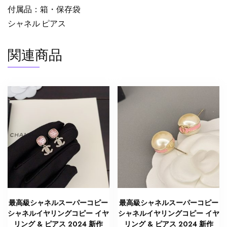
付属品：箱・保存袋
ヤ
リ
シャネル ピアス
ン
グ
関連商品
ダ
イ
ヤ
モ
ン
ド
J13709
シ
ャ
ネ
ル
ピ
最高級シャネルスーパーコピー
最高級シャネルスーパーコピー
ア
シャネルイヤリングコピー イヤ
シャネルイヤリングコピー イヤ
ス
リング & ピアス 2024 新作
リング & ピアス 2024 新作