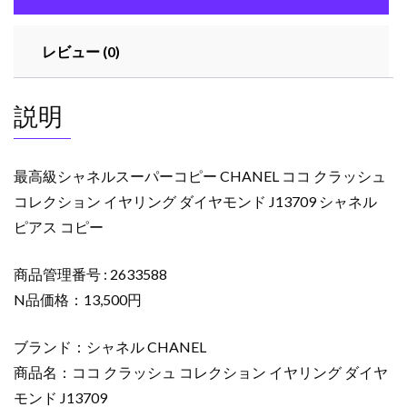
ー
コ
レビュー (0)
ピ
ー
CHANEL
説明
コ
コ
ク
最高級シャネルスーパーコピー CHANEL ココ クラッシュ
ラ
コレクション イヤリング ダイヤモンド J13709 シャネル
ッ
ピアス コピー
シ
ュ
コ
商品管理番号 : 2633588
レ
N品価格：13,500円
ク
シ
ブランド：シャネル CHANEL
ョ
商品名：ココ クラッシュ コレクション イヤリング ダイヤ
ン
モンド J13709
イ