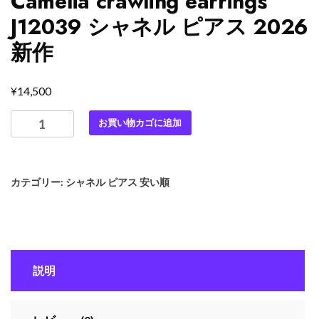
Camélia crawling earrings
J12039 シャネル ピアス 2026
新作
¥
14,500
最
お買い物カゴに追加
高
級
シ
カテゴリー:
シャネル ピアス 安い順
ャ
ネ
ル
ス
ー
説明
パ
ー
コ