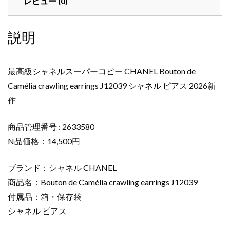
レビュー (0)
ピ
ー
CHANEL
説明
Bouton
de
Camélia
最高級シャネルスーパーコピー CHANEL Bouton de
crawling
Camélia crawling earrings J12039 シャネル ピアス 2026新
earrings
作
J12039
シ
ャ
商品管理番号 : 2633580
ネ
N品価格：14,500円
ル
ピ
ブランド：シャネル CHANEL
ア
商品名：Bouton de Camélia crawling earrings J12039
ス
付属品：箱・保存袋
2026
シャネル ピアス
新
作