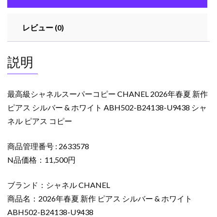
ー
コ
レビュー (0)
ピ
ー
CHANEL
説明
2026
年
春
最高級シャネルスーパーコピー CHANEL 2026年春夏 新作
夏
ピアス シルバー & ホワイト ABH502-B24138-U9438 シャ
新
ネル ピアス コピー
作
ピ
ア
商品管理番号 : 2633578
ス
N品価格：11,500円
シ
ル
ブランド：シャネル CHANEL
バ
商品名：2026年春夏 新作 ピアス シルバー & ホワイト
ー
ABH502-B24138-U9438
&