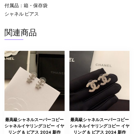
付属品：箱・保存袋
ホ
ワ
シャネル ピアス
イ
ト
関連商品
ABH502-
B24138-
U9438
シ
ャ
ネ
ル
ピ
ア
ス
コ
ピ
最高級シャネルスーパーコピー
最高級シャネルスーパーコピー
ー
シャネルイヤリングコピー イヤ
シャネルイヤリングコピー イヤ
個
リング & ピアス 2024 新作
リング & ピアス 2024 新作