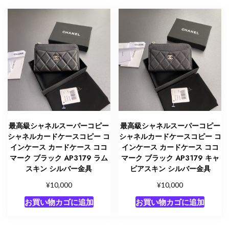
ス
ブ
ラ
ッ
ク
AP3179
B10583
94305
キ
ャ
最高級シャネルスーパーコピー
最高級シャネルスーパーコピー
ビ
シャネルカードケースコピー コ
シャネルカードケースコピー コ
ア
インケース カードケース ココ
インケース カードケース ココ
ス
マーク ブラック AP3179 ラム
マーク ブラック AP3179 キャ
スキン シルバー金具
ビアスキン シルバー金具
キ
ン
¥
¥
10,000
10,000
シ
お買い物カゴに追加
お買い物カゴに追加
ル
バ