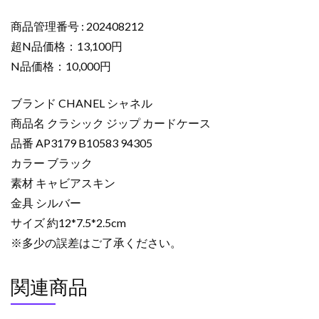
ケ
ー
商品管理番号 : 202408212
ス
超N品価格：13,100円
コ
N品価格：10,000円
ピ
ー
ブランド CHANEL シャネル
ク
商品名 クラシック ジップ カードケース
ラ
品番 AP3179 B10583 94305
シ
ッ
カラー ブラック
ク
素材 キャビアスキン
ジ
金具 シルバー
ッ
サイズ 約12*7.5*2.5cm
プ
※多少の誤差はご了承ください。
カ
ー
関連商品
ド
ケ
ー