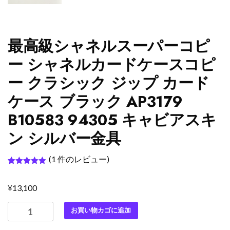
最高級シャネルスーパーコピ
ー シャネルカードケースコピ
ー クラシック ジップ カード
ケース ブラック AP3179
B10583 94305 キャビアスキ
ン シルバー金具
(
1
件のレビュー)
1
件の利用者
評価に基づ
¥
く5段階評
13,100
価のうち、
5.00
点
最
お買い物カゴに追加
高