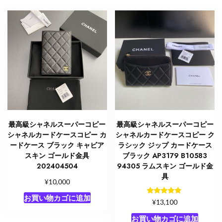
ー
金
具
個
最高級シャネルスーパーコピー
最高級シャネルスーパーコピー
シャネルカードケースコピー カ
シャネルカードケースコピー ク
ードケース ブラック キャビア
ラシック ジップ カードケース
スキン ゴールド金具
ブラック AP3179 B10583
202404504
94305 ラムスキン ゴールド金
具
¥
10,000
お買い物カゴに追加
5段階中
¥
13,100
5.00
の評価
お買い物カゴに追加