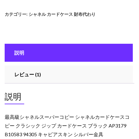
級
シ
カテゴリー:
シャネル カードケース 財布代わり
ャ
ネ
ル
ス
ー
説明
パ
ー
コ
レビュー (1)
ピ
ー
シ
説明
ャ
ネ
ル
最高級シャネルスーパーコピー シャネルカードケースコ
カ
ピー クラシック ジップ カードケース ブラック AP3179
ー
B10583 94305 キャビアスキン シルバー金具
ド