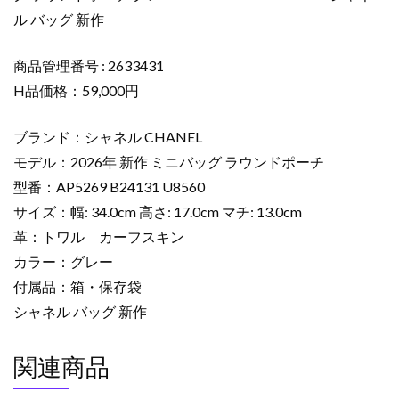
グ
ル バッグ 新作
ラ
ウ
ン
商品管理番号 : 2633431
ド
H品価格：59,000円
ポ
ー
ブランド：シャネル CHANEL
チ
モデル：2026年 新作 ミニバッグ ラウンドポーチ
グ
型番：AP5269 B24131 U8560
レ
サイズ：幅: 34.0cm 高さ: 17.0cm マチ: 13.0cm
ー
AP5269
革：トワル カーフスキン
B24131
カラー：グレー
U8560
付属品：箱・保存袋
シ
シャネル バッグ 新作
ャ
ネ
関連商品
ル
バ