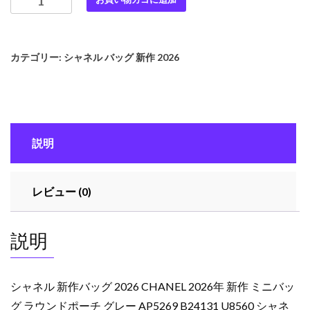
ャ
ネ
ル
カテゴリー:
シャネル バッグ 新作 2026
新
作
バ
ッ
グ
説明
2026
CHANEL
2026
レビュー (0)
年
新
作
説明
ミ
ニ
バ
シャネル 新作バッグ 2026 CHANEL 2026年 新作 ミニバッ
ッ
グ ラウンドポーチ グレー AP5269 B24131 U8560 シャネ