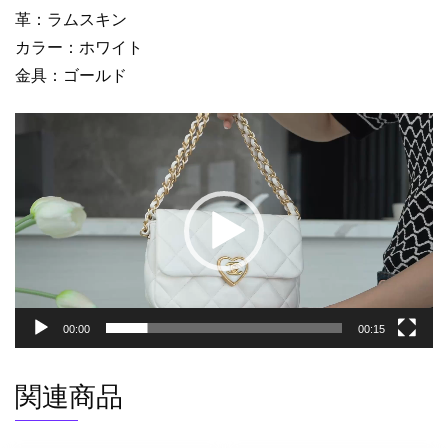
ワ
革：ラムスキン
イ
カラー：ホワイト
ト
金具：ゴールド
AS2332
ラ
動
ム
画
ス
プ
キ
レ
ン
ー
ゴ
ヤ
ー
ー
ル
ド
金
00:00
00:15
具
個
関連商品