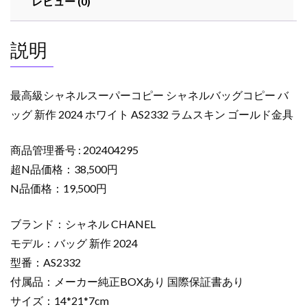
レビュー (0)
ピ
ー
シ
説明
ャ
ネ
ル
最高級シャネルスーパーコピー シャネルバッグコピー バ
バ
ッグ 新作 2024 ホワイト AS2332 ラムスキン ゴールド金具
ッ
グ
商品管理番号 : 202404295
コ
ピ
超N品価格：38,500円
ー
N品価格：19,500円
バ
ッ
ブランド：シャネル CHANEL
グ
モデル：バッグ 新作 2024
新
型番：AS2332
作
付属品：メーカー純正BOXあり 国際保証書あり
2024
ホ
サイズ：14*21*7cm