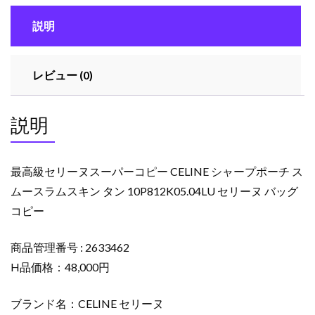
ー
説明
パ
ー
コ
レビュー (0)
ピ
ー
CELINE
説明
シ
ャ
ー
最高級セリーヌスーパーコピー CELINE シャープポーチ ス
プ
ムースラムスキン タン 10P812K05.04LU セリーヌ バッグ
ポ
コピー
ー
チ
ス
商品管理番号 : 2633462
ム
H品価格：48,000円
ー
ス
ブランド名：CELINE セリーヌ
ラ