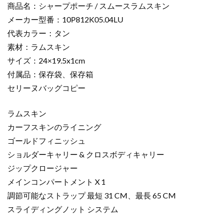
商品名：シャープポーチ / スムースラムスキン
ム
メーカー型番：10P812K05.04LU
ス
代表カラー：タン
キ
ン
素材：ラムスキン
タ
サイズ：24×19.5x1cm
ン
付属品：保存袋、保存箱
10P812K05.04LU
セリーヌバッグコピー
セ
リ
ラムスキン
ー
カーフスキンのライニング
ヌ
バ
ゴールドフィニッシュ
ッ
ショルダーキャリー & クロスボディキャリー
グ
ジップクロージャー
コ
メインコンパートメント X 1
ピ
調節可能なストラップ 最短 31 CM、最長 65 CM
ー
スライディングノット システム
個