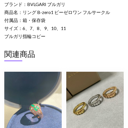
グ
ブランド：BVLGARI ブルガリ
B-
商品名：リング B-zero1 ビーゼロワン フルサークル
zero1
付属品：箱・保存袋
ビ
サイズ：6、7、8、9、10、11
ー
ゼ
ブルガリ指輪コピー
ロ
ワ
関連商品
ン
フ
ル
サ
ー
ク
ル
2523219
ブ
ル
ガ