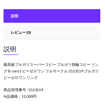
ス
ー
説明
パ
ー
コ
レビュー (0)
ピ
ー
ブ
説明
ル
ガ
リ
最高級ブルガリスーパーコピー ブルガリ指輪コピー リン
指
グ B-zero1 ビーゼロワン フルサークル 2523219 ブルガリ
輪
ビーゼロワン リング
コ
ピ
ー
商品管理番号 : 2523219
リ
N品価格：11,000円
ン