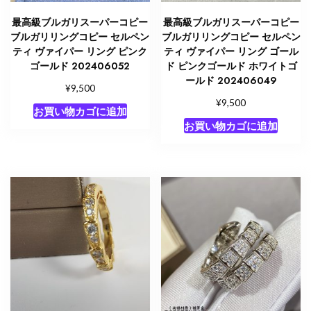
リ
最高級ブルガリスーパーコピー
最高級ブルガリスーパーコピー
ビ
ブルガリリングコピー セルペン
ブルガリリングコピー セルペン
ー
ティ ヴァイパー リング ピンク
ティ ヴァイパー リング ゴール
ゼ
ゴールド 202406052
ド ピンクゴールド ホワイトゴ
ロ
ールド 202406049
¥
9,500
ワ
¥
9,500
ン
お買い物カゴに追加
リ
お買い物カゴに追加
ン
グ
個