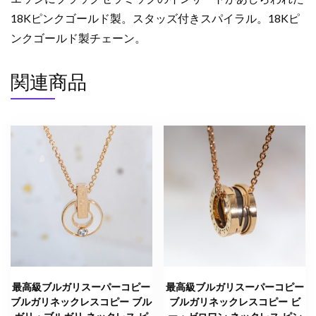
ワ
18Kピンクゴールド製。スタッズ付きスパイラル。18Kピ
イ
ンクゴールド製チェーン。
ト
ゴ
関連商品
ー
ル
ド
358054
ブ
ル
ガ
リ
ネ
ッ
ク
レ
ス
最高級ブルガリスーパーコピー
最高級ブルガリスーパーコピー
コ
ブルガリネックレスコピー ブル
ブルガリネックレスコピー ビ
ピ