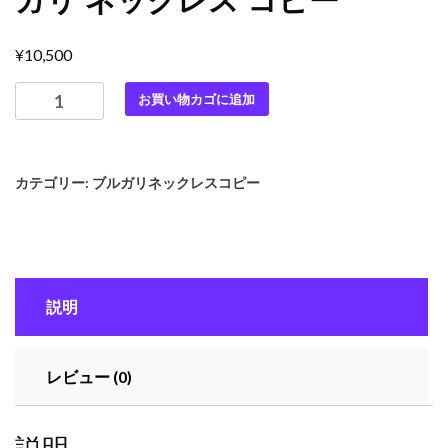
ガリ ネックレス コピー
¥
10,500
最
お買い物カゴに追加
高
級
ブ
カテゴリー:
ブルガリネックレスコピー
ル
ガ
リ
ス
ー
説明
パ
ー
コ
レビュー (0)
ピ
ー
BVLGARI