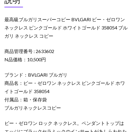
説明
ビ
ー・
ゼ
最高級ブルガリスーパーコピー BVLGARI ビー・ゼロワン
ロ
ネックレス ピンクゴールド ホワイトゴールド 358054 ブル
ワ
ガリ ネックレス コピー
ン
ネ
ッ
商品管理番号 : 2633602
ク
N品価格：10,500円
レ
ス
ブランド：BVLGARI ブルガリ
ピ
商品名：ビー・ゼロワン ネックレス ピンクゴールド ホワ
ン
イトゴールド 358054
ク
付属品：箱・保存袋
ゴ
ー
ブルガリネックレスコピー
ル
ド
ビー・ゼロワン ロック ネックレス。ペンダントトップは
ホ
エッジにブラックセラミックのインサートがあしらわれた