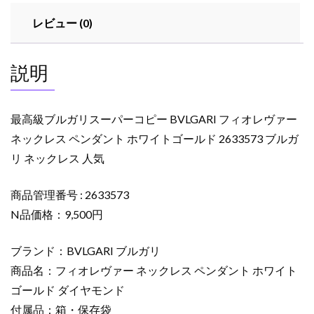
コ
レビュー (0)
ピ
ー
BVLGARI
説明
フ
ィ
オ
最高級ブルガリスーパーコピー BVLGARI フィオレヴァー
レ
ネックレス ペンダント ホワイトゴールド 2633573 ブルガ
ヴ
リ ネックレス 人気
ァ
ー
ネ
商品管理番号 : 2633573
ッ
N品価格：9,500円
ク
レ
ブランド：BVLGARI ブルガリ
ス
商品名：フィオレヴァー ネックレス ペンダント ホワイト
ペ
ゴールド ダイヤモンド
ン
付属品：箱・保存袋
ダ