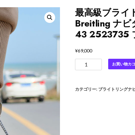
最高級ブライ
Breitling
43 25237
¥
69,000
最
お買い物カ
高
級
ブ
カテゴリー:
ブライトリングナ
ラ
イ
ト
リ
ン
グ
ス