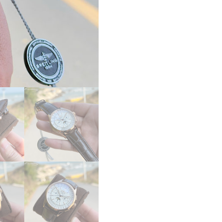
ー
パ
ー
コ
ピ
ー
Breitling
ナ
ビ
タ
イ
マ
ー
B01
ク
ロ
ノ
グ