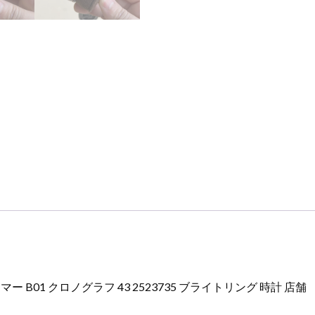
ラ
フ
43
2523735
ブ
ラ
イ
ト
リ
ン
グ
時
計
店
舗
個
ー B01 クロノグラフ 43 2523735 ブライトリング 時計 店舗